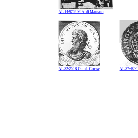
AL 14/9762 M.A. di Manzano
AL 32/252B Otto d. Grosse
AL 37/4800B