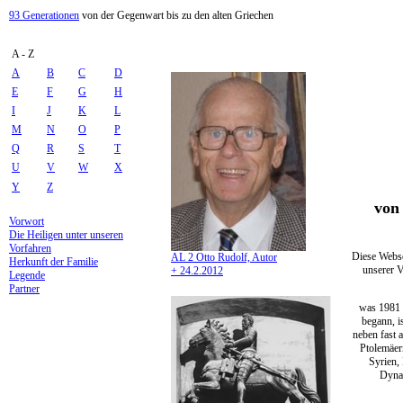
93 Generationen
von der Gegenwart bis zu den alten Griechen
A - Z
A
B
C
D
E
F
G
H
I
J
K
L
M
N
O
P
Q
R
S
T
U
V
W
X
Y
Z
von 
Vorwort
Die Heiligen unter unseren
Vorfahren
Diese Webse
AL 2 Otto Rudolf, Autor
Herkunft der Familie
unserer V
+ 24.2.2012
Legende
Partner
was 1981 
begann, i
neben fast 
Ptolemäer
Syrien,
Dynas