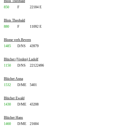
Blois Theobald
850
F
22184 E
Blois Theobald
880
F
11092 E
Blome verh.Bevern
1485
D/NS
43979
Blücher (Vreden) Ludolf
1150
D/NS
22122496
Blücher Anna
1532
D/ME
5401
Blücher Ewald
1430
D/ME
43208
Blücher Hans
1460
D/ME
21604