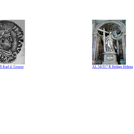
 Karl d. Grosse
AL.54/317 R Heilige Helena