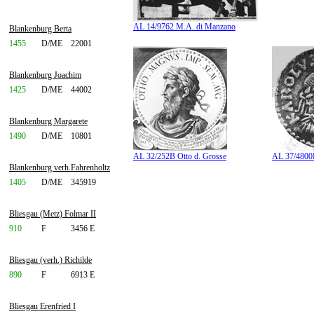
AL 14/9762 M.A. di Manzano
Blankenburg Berta
1455
D/ME
22001
Blankenburg Joachim
1425
D/ME
44002
Blankenburg Margarete
1490
D/ME
10801
AL 32/252B Otto d. Grosse
AL 37/4800B
Blankenburg verh.Fahrenholtz
1405
D/ME
345919
Bliesgau (Metz) Folmar II
910
F
3456 E
Bliesgau (verh.) Richilde
890
F
6913 E
Bliesgau Erenfried I