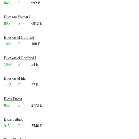
840
F
992 B
Bliesgau Folmar I
890
F
6912 E
Blieskastel Gottfried
1060
F
108 E
Blieskastel Gottfried I
1098
F
54 E
Blieskastel Ida
1135
F
27 E
Blois Emma
950
F
2773 E
Blois Tetbald
915
F
5546 E