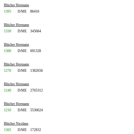
Blücher Hermann
1395
D/ME
86416
Blücher Hermann
1330
D/ME
345664
Blücher Hermann
1300
D/ME
691328
Blücher Hermann
1270
D/ME
1382656
Blücher Hermann
1240
D/ME
2765312
Blücher Hermann
1210
D/ME
5530624
Blücher Nicolaus
1365
D/ME
172832