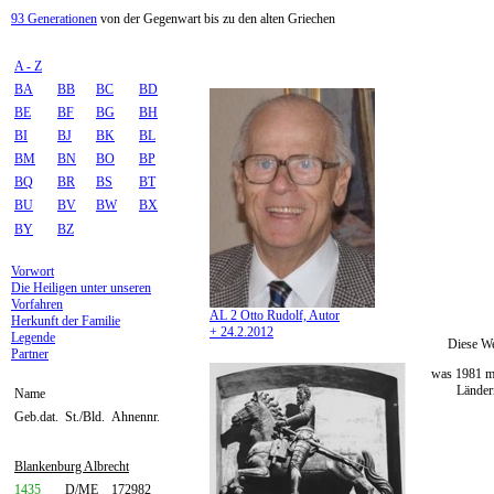
93 Generationen
von der Gegenwart bis zu den alten Griechen
A - Z
BA
BB
BC
BD
BE
BF
BG
BH
BI
BJ
BK
BL
BM
BN
BO
BP
BQ
BR
BS
BT
BU
BV
BW
BX
BY
BZ
Vorwort
Die Heiligen unter unseren
Vorfahren
AL 2 Otto Rudolf, Autor
Herkunft der Familie
+ 24.2.2012
Legende
Diese We
Partner
was 1981 mi
Ländern
Name
Geb.dat.
St./Bld.
Ahnennr.
Blankenburg Albrecht
1435
D/ME
172982