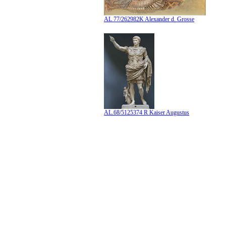
AL 77/262982K Alexander d. Grosse
AL.68/5125374 R Kaiser Augustus