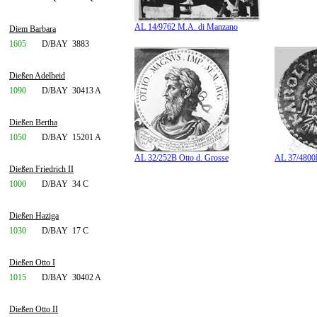
AL 14/9762 M.A. di Manzano
Diem Barbara
1605
D/BAY
3883
Dießen Adelheid
1090
D/BAY
30413 A
Dießen Bertha
1050
D/BAY
15201 A
AL 32/252B Otto d. Grosse
AL 37/4800B
Dießen Friedrich II
1000
D/BAY
34 C
Dießen Haziga
1030
D/BAY
17 C
Dießen Otto I
1015
D/BAY
30402 A
Dießen Otto II