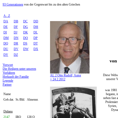
93 Generationen
von der Gegenwart bis zu den alten Griechen
A - Z
DA
DB
DC
DD
DE
DF
DG
DH
DI
DJ
DK
DL
DM
DN
DO
DP
DQ
DR
DS
DT
DU
DV
DW
DX
DY
DZ
von 
Vorwort
Die Heiligen unter unseren
Vorfahren
Diese Webse
AL 2 Otto Rudolf, Autor
Herkunft der Familie
unserer V
+ 24.2.2012
Legende
Partner
was 1981 
begann, i
Name
neben fast 
Geb.dat.
St./Bld.
Ahnennr.
Ptolemäer
Syrien,
Dynas
Didanu
2147
IRQ
128 Q