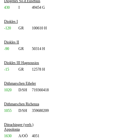
Diogenes So.d.Eusebius
430
I
49454 G
Diokles I
-120
GR
100610 H
Diokles II
-90
GR
50314 H
Diokles III Hagnousios
-15
GR
12578 H
Dithmarschen Etheler
1020
D/SH
719360418
Dithmarschen Richenza
1055
D/SH
359680209
Ditrachinger (verh.)
Appolonia
1630
A/OÖ
4051