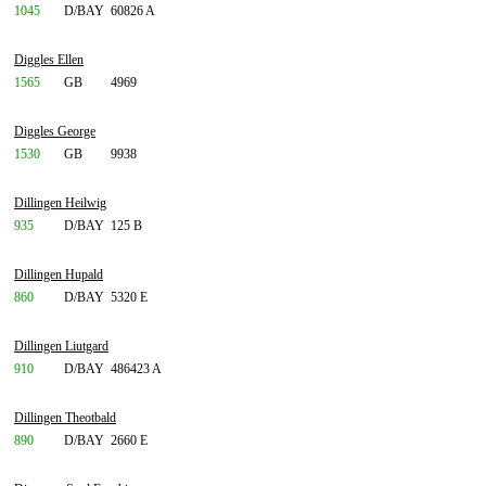
1045
D/BAY
60826 A
Diggles Ellen
1565
GB
4969
Diggles George
1530
GB
9938
Dillingen Heilwig
935
D/BAY
125 B
Dillingen Hupald
860
D/BAY
5320 E
Dillingen Liutgard
910
D/BAY
486423 A
Dillingen Theotbald
890
D/BAY
2660 E