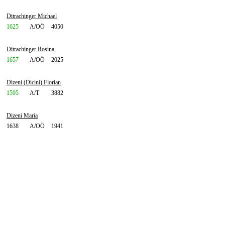
Ditrachinger Michael
1625
A/OÖ
4050
Ditrachinger Rosina
1657
A/OÖ
2025
Dizeni (Dicini) Florian
1595
A/T
3882
Dizeni Maria
1638
A/OÖ
1941