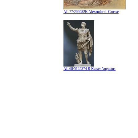
AL 77/262982K Alexander d. Grosse
AL.68/5125374 R Kaiser Augustus