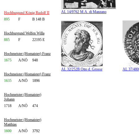
AL 14/9762 M.A. di Manzano
Hochburgund König Rudolf II
895
F
B 148 B
Hochburgund Welfen Willa
885
F
22195 E
Hochmeister (Homaister) Franz
1675
A/NÖ
948
AL 32/252B Otto d. Grosse
AL 37/480
Hochmeister (Homaister) Franz
1635
A/NÖ
1896
Hochmeister (Homaister)
Johann
1718
A/NÖ
474
Hochmeister (Homaister)
Matthias
1600
A/NÖ
3792