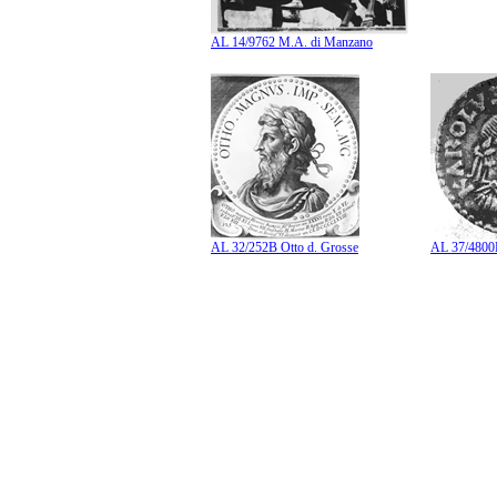
AL 14/9762 M.A. di Manzano
AL 32/252B Otto d. Grosse
AL 37/4800B