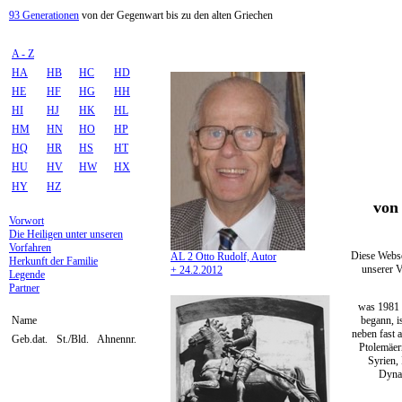
93 Generationen
von der Gegenwart bis zu den alten Griechen
A - Z
HA
HB
HC
HD
HE
HF
HG
HH
HI
HJ
HK
HL
HM
HN
HO
HP
HQ
HR
HS
HT
HU
HV
HW
HX
HY
HZ
von 
Vorwort
Die Heiligen unter unseren
Vorfahren
Diese Webse
AL 2 Otto Rudolf, Autor
Herkunft der Familie
unserer V
+ 24.2.2012
Legende
Partner
was 1981 
begann, i
Name
neben fast 
Geb.dat.
St./Bld.
Ahnennr.
Ptolemäer
Syrien,
Dynas