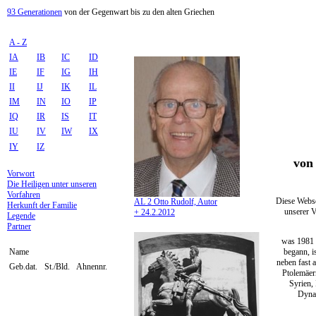
93 Generationen
von der Gegenwart bis zu den alten Griechen
A - Z
IA
IB
IC
ID
IE
IF
IG
IH
II
IJ
IK
IL
IM
IN
IO
IP
IQ
IR
IS
IT
IU
IV
IW
IX
IY
IZ
von 
Vorwort
Die Heiligen unter unseren
Vorfahren
Diese Webse
AL 2 Otto Rudolf, Autor
Herkunft der Familie
unserer V
+ 24.2.2012
Legende
Partner
was 1981 
begann, i
Name
neben fast 
Geb.dat.
St./Bld.
Ahnennr.
Ptolemäer
Syrien,
Dynas