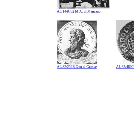
AL 14/9762 M.A. di Manzano
AL 32/252B Otto d. Grosse
AL 37/4800B