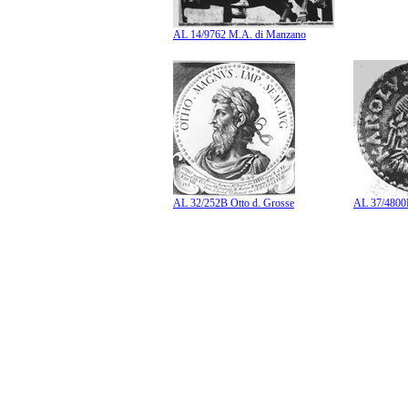
AL 14/9762 M.A. di Manzano
AL 32/252B Otto d. Grosse
AL 37/4800B