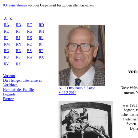
93 Generationen
von der Gegenwart bis zu den alten Griechen
A - Z
RA
RB
RC
RD
RE
RF
RG
RH
RI
RJ
RK
RL
RM
RN
RO
RP
RQ
RR
RS
RT
RU
RV
RW
RX
RY
RZ
von 
Vorwort
Die Heiligen unter unseren
Vorfahren
Diese Webse
AL 2 Otto Rudolf, Autor
Herkunft der Familie
unserer V
+ 24.2.2012
Legende
Partner
was 1981 
begann, i
neben fast 
Ptolemäer
Syrien,
Dynas