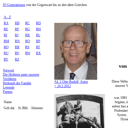
93 Generationen
von der Gegenwart bis zu den alten Griechen
A - Z
RA
RB
RC
RD
RE
RF
RG
RH
RI
RJ
RK
RL
RM
RN
RO
RP
RQ
RR
RS
RT
RU
RV
RW
RX
RY
RZ
von 
Vorwort
Die Heiligen unter unseren
Vorfahren
Diese Webse
AL 2 Otto Rudolf, Autor
Herkunft der Familie
unserer V
+ 24.2.2012
Legende
Partner
was 1981 
begann, i
Name
neben fast 
Geb.dat.
St./Bld.
Ahnennr.
Ptolemäer
Syrien,
Dynas