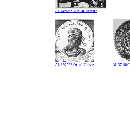
AL 14/9762 M.A. di Manzano
AL 32/252B Otto d. Grosse
AL 37/4800B