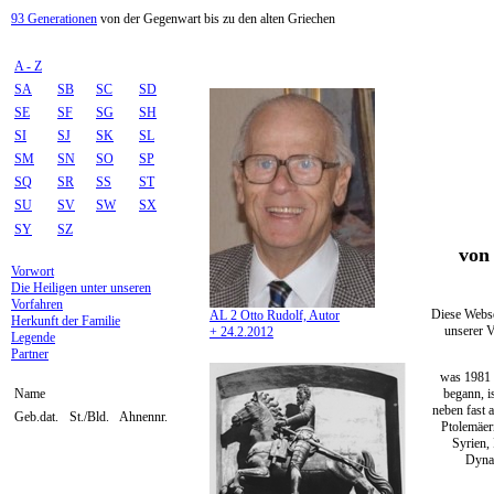
93 Generationen
von der Gegenwart bis zu den alten Griechen
A - Z
SA
SB
SC
SD
SE
SF
SG
SH
SI
SJ
SK
SL
SM
SN
SO
SP
SQ
SR
SS
ST
SU
SV
SW
SX
SY
SZ
von 
Vorwort
Die Heiligen unter unseren
Vorfahren
Diese Webse
AL 2 Otto Rudolf, Autor
Herkunft der Familie
unserer V
+ 24.2.2012
Legende
Partner
was 1981 
begann, i
Name
neben fast 
Geb.dat.
St./Bld.
Ahnennr.
Ptolemäer
Syrien,
Dynas