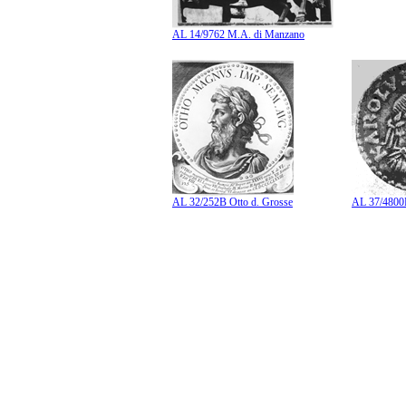
AL 14/9762 M.A. di Manzano
AL 32/252B Otto d. Grosse
AL 37/4800B