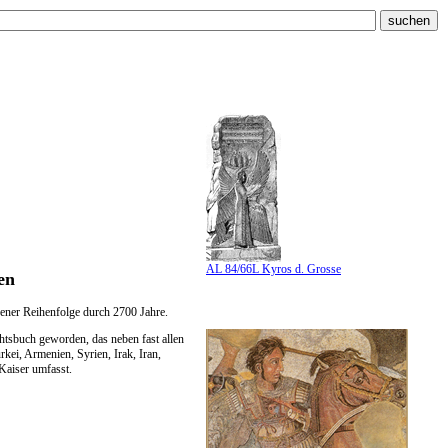
AL 84/66L Kyros d. Grosse
en
hener Reihenfolge durch 2700 Jahre.
htsbuch geworden, das neben fast allen
ei, Armenien, Syrien, Irak, Iran,
Kaiser umfasst.