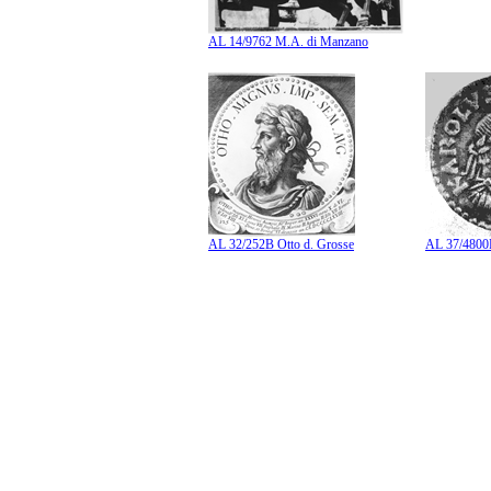
AL 14/9762 M.A. di Manzano
AL 32/252B Otto d. Grosse
AL 37/4800B