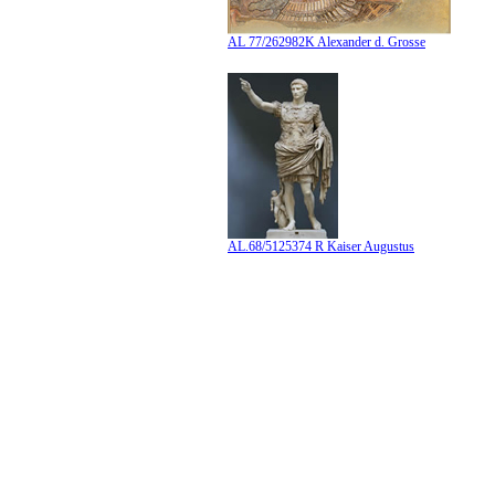
AL 77/262982K Alexander d. Grosse
AL.68/5125374 R Kaiser Augustus