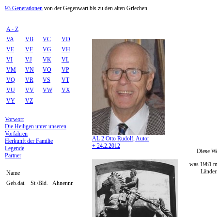
93 Generationen
von der Gegenwart bis zu den alten Griechen
A - Z
VA
VB
VC
VD
VE
VF
VG
VH
VI
VJ
VK
VL
VM
VN
VO
VP
VQ
VR
VS
VT
VU
VV
VW
VX
VY
VZ
Vorwort
Die Heiligen unter unseren
Vorfahren
AL 2 Otto Rudolf, Autor
Herkunft der Familie
+ 24.2.2012
Legende
Diese We
Partner
was 1981 mi
Ländern
Name
Geb.dat.
St./Bld.
Ahnennr.