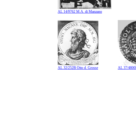
AL 14/9762 M.A. di Manzano
AL 32/252B Otto d. Grosse
AL 37/4800B