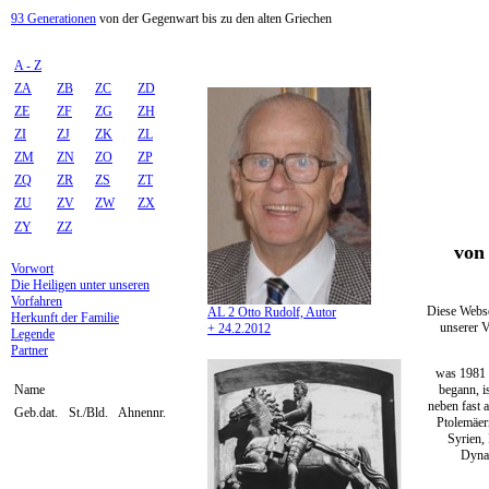
93 Generationen
von der Gegenwart bis zu den alten Griechen
A - Z
ZA
ZB
ZC
ZD
ZE
ZF
ZG
ZH
ZI
ZJ
ZK
ZL
ZM
ZN
ZO
ZP
ZQ
ZR
ZS
ZT
ZU
ZV
ZW
ZX
ZY
ZZ
von 
Vorwort
Die Heiligen unter unseren
Vorfahren
Diese Webse
AL 2 Otto Rudolf, Autor
Herkunft der Familie
unserer V
+ 24.2.2012
Legende
Partner
was 1981 
begann, i
Name
neben fast 
Geb.dat.
St./Bld.
Ahnennr.
Ptolemäer
Syrien,
Dynas