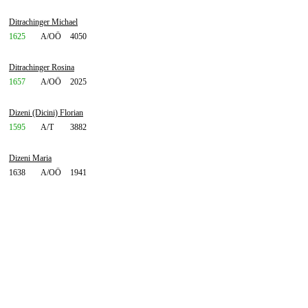
Ditrachinger Michael
1625
A/OÖ
4050
Ditrachinger Rosina
1657
A/OÖ
2025
Dizeni (Dicini) Florian
1595
A/T
3882
Dizeni Maria
1638
A/OÖ
1941