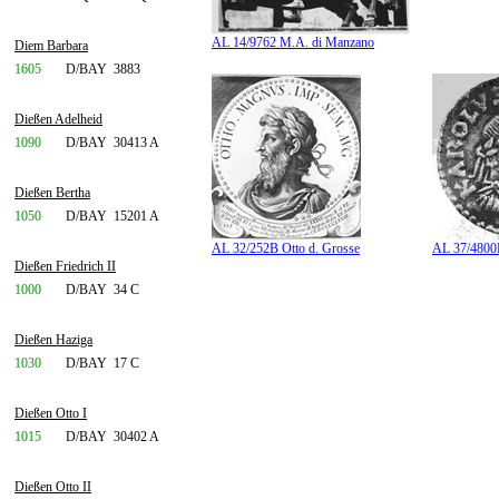
AL 14/9762 M.A. di Manzano
Diem Barbara
1605
D/BAY
3883
Dießen Adelheid
1090
D/BAY
30413 A
Dießen Bertha
1050
D/BAY
15201 A
AL 32/252B Otto d. Grosse
AL 37/4800B
Dießen Friedrich II
1000
D/BAY
34 C
Dießen Haziga
1030
D/BAY
17 C
Dießen Otto I
1015
D/BAY
30402 A
Dießen Otto II