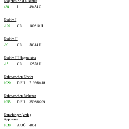
Diogenes So.d.Eusebius
430
I
49454 G
Diokles I
-120
GR
100610 H
Diokles II
-90
GR
50314 H
Diokles III Hagnousios
-15
GR
12578 H
Dithmarschen Etheler
1020
D/SH
719360418
Dithmarschen Richenza
1055
D/SH
359680209
Ditrachinger (verh.)
Appolonia
1630
A/OÖ
4051