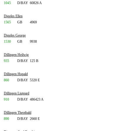
1045
D/BAY
60826 A
Diggles Ellen
1565
GB
4969
Diggles George
1530
GB
9938
Dillingen Heilwig
935
D/BAY
125 B
Dillingen Hupald
860
D/BAY
5320 E
Dillingen Liutgard
910
D/BAY
486423 A
Dillingen Theotbald
890
D/BAY
2660 E