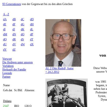
93 Generationen
von der Gegenwart bis zu den alten Griechen
A - Z
dA
dB
dC
dD
dE
dF
dG
dH
dI
dJ
dK
dL
dM
dN
dO
dP
dQ
dR
dS
dT
dU
dV
dW
dX
dY
dZ
von 
Vorwort
Die Heiligen unter unseren
Vorfahren
Diese Webse
AL 2 Otto Rudolf, Autor
Herkunft der Familie
unserer V
+ 24.2.2012
Legende
Partner
was 1981 
begann, i
Name
neben fast 
Geb.dat.
St./Bld.
Ahnennr.
Ptolemäer
Syrien,
Dynas
Didanu
2147
IRQ
128 Q