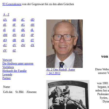
93 Generationen
von der Gegenwart bis zu den alten Griechen
A - Z
dA
dB
dC
dD
dE
dF
dG
dH
dI
dJ
dK
dL
dM
dN
dO
dP
dQ
dR
dS
dT
dU
dV
dW
dX
dY
dZ
von 
Vorwort
Die Heiligen unter unseren
Vorfahren
Diese Webse
AL 2 Otto Rudolf, Autor
Herkunft der Familie
unserer V
+ 24.2.2012
Legende
Partner
was 1981 
begann, i
Name
neben fast 
Geb.dat.
St./Bld.
Ahnennr.
Ptolemäer
Syrien,
Dynas