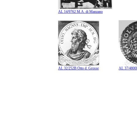
AL 14/9762 M.A. di Manzano
AL 32/252B Otto d. Grosse
AL 37/4800B