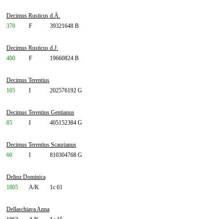
Decimus Rusticus d.Ä.
370
F
39321648 B
Decimus Rusticus d.J.
400
F
19660824 B
Decimus Terentius
105
I
202576192 G
Decimus Terentius Gentianus
85
I
405152384 G
Decimus Terentius Scaurianus
60
I
810304768 G
Delinz Dominica
1805
A/K
1c 61
Dellaschiava Anna