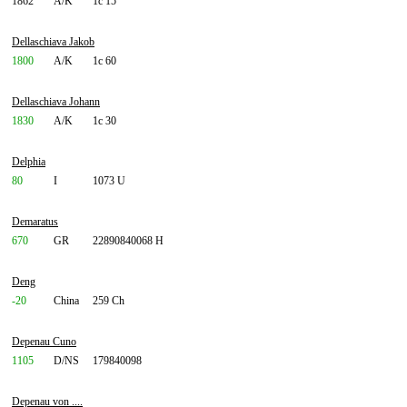
1862
A/K
1c 15
Dellaschiava Jakob
1800
A/K
1c 60
Dellaschiava Johann
1830
A/K
1c 30
Delphia
80
I
1073 U
Demaratus
670
GR
22890840068 H
Deng
-20
China
259 Ch
Depenau Cuno
1105
D/NS
179840098
Depenau von ....