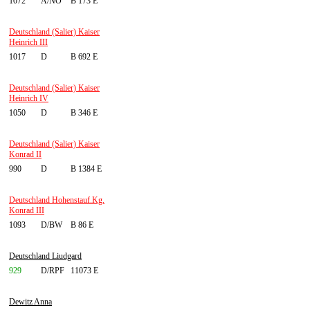
1072
A/NÖ
B 173 E
Deutschland (Salier) Kaiser
Heinrich III
1017
D
B 692 E
Deutschland (Salier) Kaiser
Heinrich IV
1050
D
B 346 E
Deutschland (Salier) Kaiser
Konrad II
990
D
B 1384 E
Deutschland Hohenstauf.Kg.
Konrad III
1093
D/BW
B 86 E
Deutschland Liudgard
929
D/RPF
11073 E
Dewitz Anna