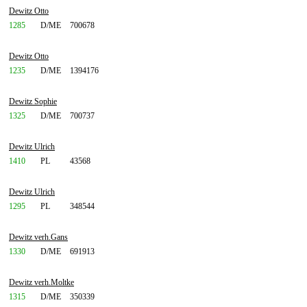
Dewitz Otto
1285
D/ME
700678
Dewitz Otto
1235
D/ME
1394176
Dewitz Sophie
1325
D/ME
700737
Dewitz Ulrich
1410
PL
43568
Dewitz Ulrich
1295
PL
348544
Dewitz verh.Gans
1330
D/ME
691913
Dewitz verh.Moltke
1315
D/ME
350339