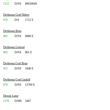
1125
D/NS
89920049
Derlingau Graf Ekbert
970
D/S
1722 E
Derlingau Brun
905
D/NS
6880 E
Derlingau Gertrud
995
D/NS
861 E
Derlingau Graf Brun
935
D/NS
3440 E
Derlingau Graf Liudolf
878
D/NS
13760 E
Dessin Luise
1570
D/ME
5407