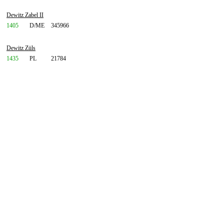
Dewitz Zabel II
1405
D/ME
345966
Dewitz Züls
1435
PL
21784