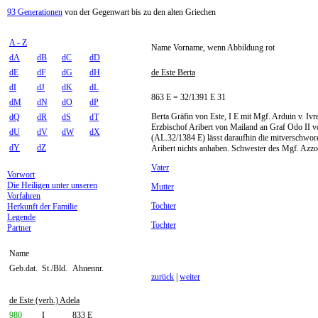
93 Generationen
von der Gegenwart bis zu den alten Griechen
A - Z
Name Vorname, wenn Abbildung rot
dA
dB
dC
dD
dE
dF
dG
dH
de Este Berta
dI
dJ
dK
dL
863 E = 32/1391 E 31
dM
dN
dO
dP
Berta Gräfin von Este, I E mit Mgf. Arduin v. Ivr
dQ
dR
dS
dT
Erzbischof Aribert von Mailand an Graf Odo II vo
dU
dV
dW
dX
(AL.32/1384 E) lässt daraufhin die mitverschwor
dY
dZ
Aribert nichts anhaben. Schwester des Mgf. Azzo
Vater
Vorwort
Die Heiligen unter unseren
Mutter
Vorfahren
Tochter
Herkunft der Familie
Legende
Tochter
Partner
Name
Geb.dat.
St./Bld.
Ahnennr.
zurück
|
weiter
de Este (verh.) Adela
980
I
833 E