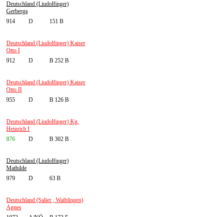
Deutschland (Liudolfinger)
Gerberga
914
D
151 B
Deutschland (Liudolfinger) Kaiser
Otto I
912
D
B 252 B
Deutschland (Liudolfinger) Kaiser
Otto II
955
D
B 126 B
Deutschland (Liudolfinger) Kg.
Heinrich I
876
D
B 302 B
Deutschland (Liudolfinger)
Mathilde
979
D
63 B
Deutschland (Salier , Waiblingen)
Agnes