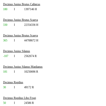
Decimus Junius Brutus Callaicus
180
I
1397146 H
Decimus Junius Brutus Scaeva
330
I
22354336 H
Decimus Junius Brutus Scaeva
365
I
44708672 H
Decimus Junius Silanus
-107
I
2562674 R
Decimus Junius Silanus Manlianus
181
I
10250696 R
Decimus Rupilius
30
I
49172 R
Decimus Rupilius Libo Frugi
50
I
24586 R