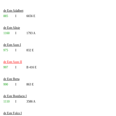
de Este Adalbert
885
I
6656 E
de Este Alisie
1160
I
1793 A
de Este Azzo I
975
I
832 E
de Este Azzo II
997
I
B 416 E
de Este Berta
990
I
863 E
de Este Bonifacio I
1110
I
3586 A
de Este Folco I