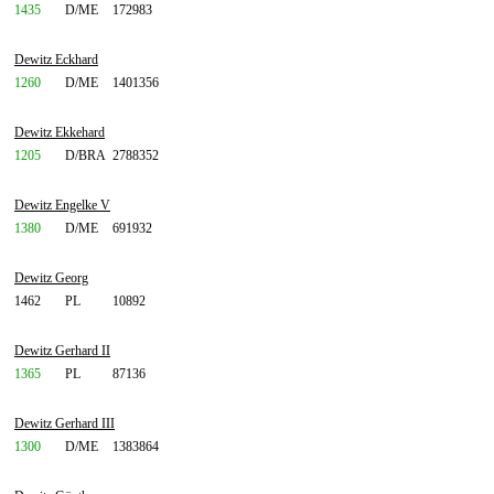
1435
D/ME
172983
Dewitz Eckhard
1260
D/ME
1401356
Dewitz Ekkehard
1205
D/BRA
2788352
Dewitz Engelke V
1380
D/ME
691932
Dewitz Georg
1462
PL
10892
Dewitz Gerhard II
1365
PL
87136
Dewitz Gerhard III
1300
D/ME
1383864