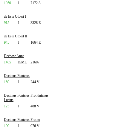
1050
I
7172 A
de Este Otbert I
915
I
3328 E
de Este Otbert II
945
I
1664 E
Dechow Anna
1485
D/ME
21607
Decimus Fonteius
160
I
244 V
Decimus Fonteius Frontinianus
Lucius
125
I
488 V
Decimus Fonteius Fronto
100
I
976 V