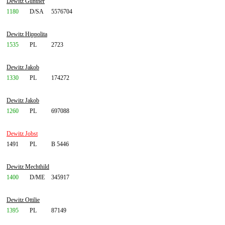
Dewitz Günther
1180
D/SA
5576704
Dewitz Hippolita
1535
PL
2723
Dewitz Jakob
1330
PL
174272
Dewitz Jakob
1260
PL
697088
Dewitz Jobst
1491
PL
B 5446
Dewitz Mechthild
1400
D/ME
345917
Dewitz Ottilie
1395
PL
87149