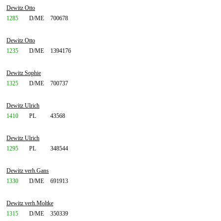
Dewitz Otto
1285
D/ME
700678
Dewitz Otto
1235
D/ME
1394176
Dewitz Sophie
1325
D/ME
700737
Dewitz Ulrich
1410
PL
43568
Dewitz Ulrich
1295
PL
348544
Dewitz verh.Gans
1330
D/ME
691913
Dewitz verh.Moltke
1315
D/ME
350339