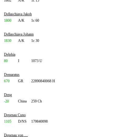
1862
A/K
1c 15
Dellaschiava Jakob
1800
A/K
1c 60
Dellaschiava Johann
1830
A/K
1c 30
Delphia
80
I
1073 U
Demaratus
670
GR
22890840068 H
Deng
-20
China
259 Ch
Depenau Cuno
1105
D/NS
179840098
Depenau von ....