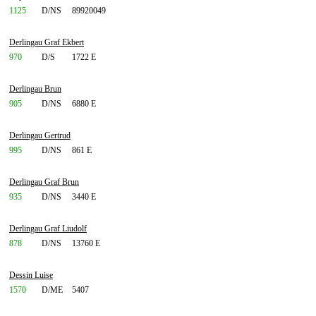
1125
D/NS
89920049
Derlingau Graf Ekbert
970
D/S
1722 E
Derlingau Brun
905
D/NS
6880 E
Derlingau Gertrud
995
D/NS
861 E
Derlingau Graf Brun
935
D/NS
3440 E
Derlingau Graf Liudolf
878
D/NS
13760 E
Dessin Luise
1570
D/ME
5407