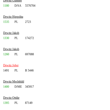
Dewitz Günther
1180
D/SA
5576704
Dewitz Hippolita
1535
PL
2723
Dewitz Jakob
1330
PL
174272
Dewitz Jakob
1260
PL
697088
Dewitz Jobst
1491
PL
B 5446
Dewitz Mechthild
1400
D/ME
345917
Dewitz Ottilie
1395
PL
87149