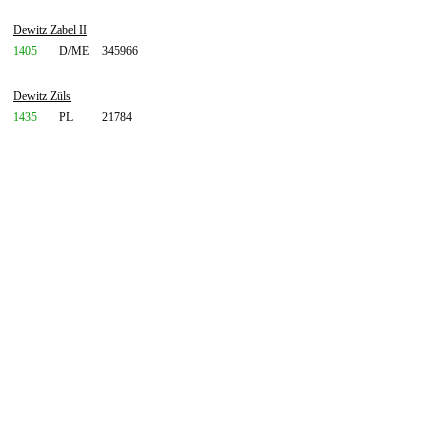
Dewitz Zabel II
1405
D/ME
345966
Dewitz Züls
1435
PL
21784