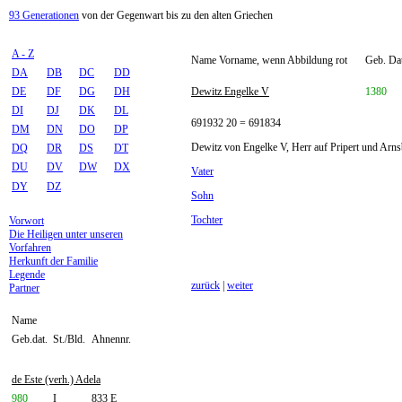
93 Generationen
von der Gegenwart bis zu den alten Griechen
A - Z
Name Vorname, wenn Abbildung rot
Geb. Dat
DA
DB
DC
DD
DE
DF
DG
DH
Dewitz Engelke V
1380
DI
DJ
DK
DL
691932 20 = 691834
DM
DN
DO
DP
Dewitz von Engelke V, Herr auf Pripert und Arnsb
DQ
DR
DS
DT
DU
DV
DW
DX
Vater
DY
DZ
Sohn
Tochter
Vorwort
Die Heiligen unter unseren
Vorfahren
Herkunft der Familie
Legende
zurück
|
weiter
Partner
Name
Geb.dat.
St./Bld.
Ahnennr.
de Este (verh.) Adela
980
I
833 E