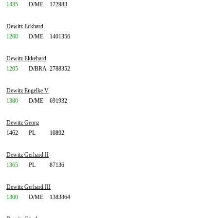
1435
D/ME
172983
Dewitz Eckhard
1260
D/ME
1401356
Dewitz Ekkehard
1205
D/BRA
2788352
Dewitz Engelke V
1380
D/ME
691932
Dewitz Georg
1462
PL
10892
Dewitz Gerhard II
1365
PL
87136
Dewitz Gerhard III
1300
D/ME
1383864