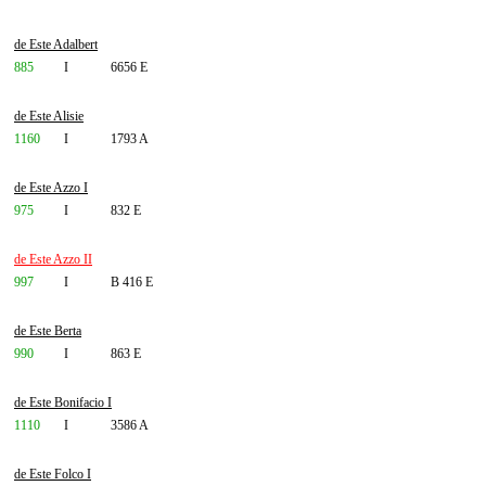
de Este Adalbert
885
I
6656 E
de Este Alisie
1160
I
1793 A
de Este Azzo I
975
I
832 E
de Este Azzo II
997
I
B 416 E
de Este Berta
990
I
863 E
de Este Bonifacio I
1110
I
3586 A
de Este Folco I