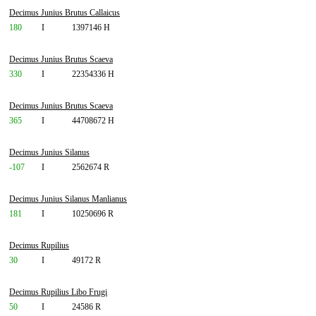
Decimus Junius Brutus Callaicus
180
I
1397146 H
Decimus Junius Brutus Scaeva
330
I
22354336 H
Decimus Junius Brutus Scaeva
365
I
44708672 H
Decimus Junius Silanus
-107
I
2562674 R
Decimus Junius Silanus Manlianus
181
I
10250696 R
Decimus Rupilius
30
I
49172 R
Decimus Rupilius Libo Frugi
50
I
24586 R