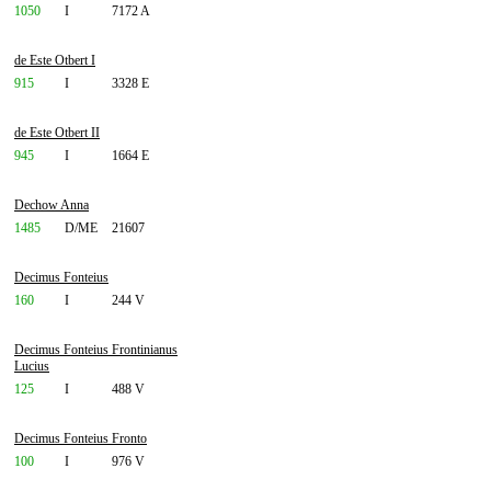
1050
I
7172 A
de Este Otbert I
915
I
3328 E
de Este Otbert II
945
I
1664 E
Dechow Anna
1485
D/ME
21607
Decimus Fonteius
160
I
244 V
Decimus Fonteius Frontinianus
Lucius
125
I
488 V
Decimus Fonteius Fronto
100
I
976 V