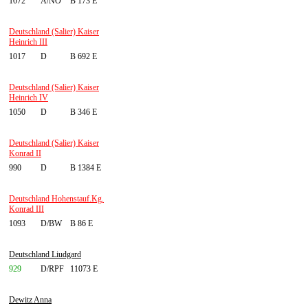
1072
A/NÖ
B 173 E
Deutschland (Salier) Kaiser
Heinrich III
1017
D
B 692 E
Deutschland (Salier) Kaiser
Heinrich IV
1050
D
B 346 E
Deutschland (Salier) Kaiser
Konrad II
990
D
B 1384 E
Deutschland Hohenstauf.Kg.
Konrad III
1093
D/BW
B 86 E
Deutschland Liudgard
929
D/RPF
11073 E
Dewitz Anna