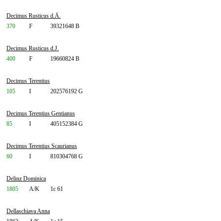
Decimus Rusticus d.Ä.
370
F
39321648 B
Decimus Rusticus d.J.
400
F
19660824 B
Decimus Terentius
105
I
202576192 G
Decimus Terentius Gentianus
85
I
405152384 G
Decimus Terentius Scaurianus
60
I
810304768 G
Delinz Dominica
1805
A/K
1c 61
Dellaschiava Anna