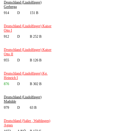
Deutschland (Liudolfinger)
Gerberga
914
D
151 B
Deutschland (Liudolfinger) Kaiser
Otto I
912
D
B 252 B
Deutschland (Liudolfinger) Kaiser
Otto II
955
D
B 126 B
Deutschland (Liudolfinger) Kg.
Heinrich I
876
D
B 302 B
Deutschland (Liudolfinger)
Mathilde
979
D
63 B
Deutschland (Salier , Waiblingen)
Agnes