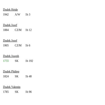
Dudek Heide
1942
A/W
1b 3
Dudek Josef
1884
CZ/M
1b 12
Dudek Josef
1905
CZ/M
1b 6
Dudek Joseph
1755
SK
1b 192
Dudek Philipp
1824
SK
1b 48
Dudek Valentin
1785
SK
1b 96