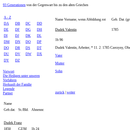
93 Generationen
von der Gegenwart bis zu den alten Griechen
A - Z
Name Vorname, wenn Abbildung rot
Geb. Dat. (gr
DA
DB
DC
DD
DE
DF
DG
DH
Dudek Valentin
1785
DI
DJ
DK
DL
1b 96
DM
DN
DO
DP
Dudek Valentin, Arbeiter, * 11. 2. 1785 Czerzyny, Ob
DQ
DR
DS
DT
DU
DV
DW
DX
Vater
DY
DZ
Mutter
Sohn
Vorwort
Die Heiligen unter unseren
Vorfahren
Herkunft der Familie
Legende
zurück
|
weiter
Partner
Name
Geb.dat.
St./Bld.
Ahnennr.
Dudek Franz
1850
CZ/M
1b 24