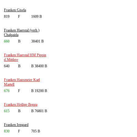
Franken Gisela
819
F
1609 B
Franken Haerstal (verh.)
Chalpaida
660
B
38401 B
Franken Haerstal HM Pippin
d.Mittlere
640
B
B 38400 B
Franken Hausmeier Karl
Martell
676
F
B 19200 B
Franken Heilige Begga
615
B
B 76801 B
Franken Irmgard
830
F
705 B