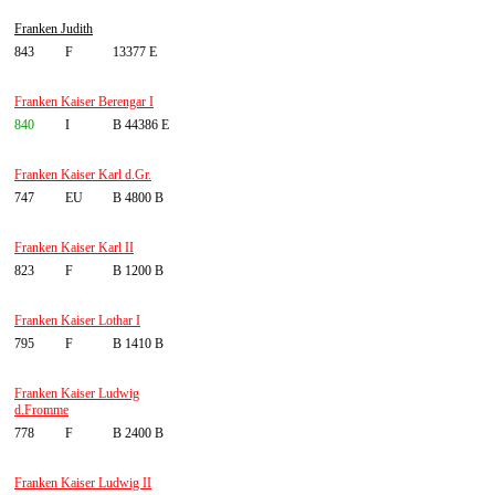
Franken Judith
843
F
13377 E
Franken Kaiser Berengar I
840
I
B 44386 E
Franken Kaiser Karl d.Gr.
747
EU
B 4800 B
Franken Kaiser Karl II
823
F
B 1200 B
Franken Kaiser Lothar I
795
F
B 1410 B
Franken Kaiser Ludwig
d.Fromme
778
F
B 2400 B
Franken Kaiser Ludwig II