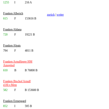
1255
I
216 A
Franken Alberich
zurück
|
weiter
615
F
153616 B
Franken Aldana
720
F
19221 B
Franken Alpais
794
F
4811 B
Franken Arnulfinger HM
Ansegisel
610
B
B 76800 B
Franken Bischof Arnulf
d.Hl.v.Metz
582
F
B 153600 B
Franken Ermengard
852
I
595 B