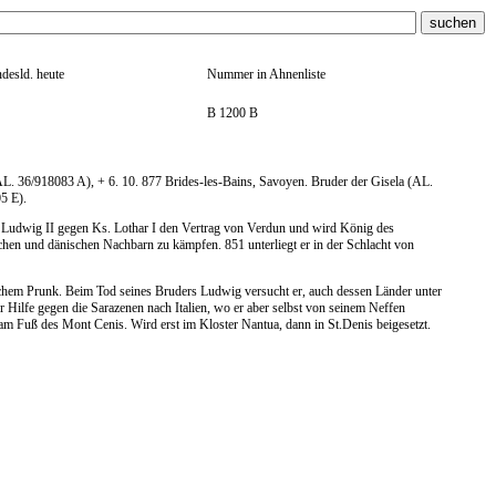
desld. heute
Nummer in Ahnenliste
B 1200 B
 (AL. 36/918083 A), + 6. 10. 877 Brides-les-Bains, Savoyen. Bruder der Gisela (AL.
5 E).
. Ludwig II gegen Ks. Lothar I den Vertrag von Verdun und wird König des
schen und dänischen Nachbarn zu kämpfen. 851 unterliegt er in der Schlacht von
chem Prunk. Beim Tod seines Bruders Ludwig versucht er, auch dessen Länder unter
r Hilfe gegen die Sarazenen nach Italien, wo er aber selbst von seinem Neffen
 am Fuß des Mont Cenis. Wird erst im Kloster Nantua, dann in St.Denis beigesetzt.