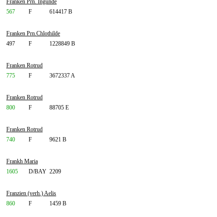
Franken Prn. Ingunde
567
F
614417 B
Franken Prn.Chlothilde
497
F
1228849 B
Franken Rotrud
775
F
3672337 A
Franken Rotrud
800
F
88705 E
Franken Rotrud
740
F
9621 B
Frankh Maria
1605
D/BAY
2209
Franzien (verh.) Aelis
860
F
1459 B