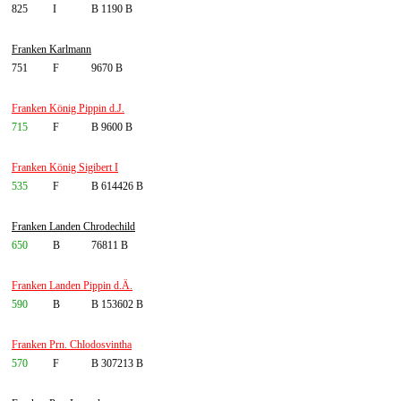
825
I
B 1190 B
Franken Karlmann
751
F
9670 B
Franken König Pippin d.J.
715
F
B 9600 B
Franken König Sigibert I
535
F
B 614426 B
Franken Landen Chrodechild
650
B
76811 B
Franken Landen Pippin d.Ä.
590
B
B 153602 B
Franken Prn. Chlodosvintha
570
F
B 307213 B