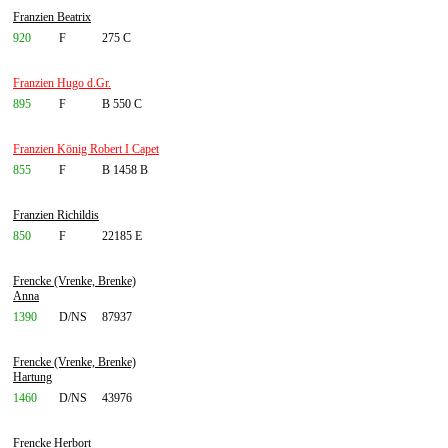
Franzien Beatrix
920
F
275 C
Franzien Hugo d.Gr.
895
F
B 550 C
Franzien König Robert I Capet
855
F
B 1458 B
Franzien Richildis
850
F
22185 E
Frencke (Vrenke, Brenke)
Anna
1390
D/NS
87937
Frencke (Vrenke, Brenke)
Hartung
1460
D/NS
43976
Frencke Herbort