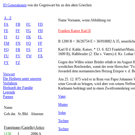
93 Generationen
von der Gegenwart bis zu den alten Griechen
A - Z
Name Vorname, wenn Abbildung rot
FA
FB
FC
FD
FE
FF
FG
FH
Franken Kaiser Karl II
FI
FJ
FK
FL
B 1200 B = 36/26754 E = 36/918082 A 35, neuerlich
FM
FN
FO
FP
Karl II d. Kahle, Kaiser, * 13. 6. 823 Frankfurt/Main
FQ
FR
FS
FT
1609 B), Halbbruder (2. Ehe s. Vaters) d. Ks. Lotha
FU
FV
FW
FX
Gegen den Willen seiner Brüder erhält er im August 
FY
FZ
westlichen Reichsteiles, somit der erste Herrscher "F
Juvardeil dem normannischen Herzog Erispoe v. d. Br
Vorwort
Die Heiligen unter unseren
Am 25. 12. 875 wird er in Rom von Papst Johannes V
Vorfahren
seine Gewalt zu bringen, wird aber von seinen Neffen 
Herkunft der Familie
Karlmann bedrängt und in einen Zweifrontenkrieg verw
Legende
Vater
Partner
Mutter
Name
Sohn
Geb.dat.
St./Bld.
Ahnennr.
Tochter
Frangipane (Castello) Artico
Tochter
1150
I
2096 A