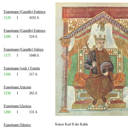
Frangipane (Castello) Federico
1120
I
4192 A
Frangipane (Castello) Federico
1200
I
524 A
Frangipane (Castello) Volrico
1175
I
1048 A
Frangipane (verh.) Ymigla
1260
I
217 A
Frangipane Articone
1230
I
262 A
Frangipane Glorissa
1260
I
131 A
Kaiser Karl II der Kahle
Frangipane Odorico