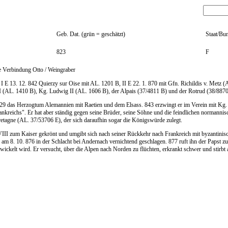
Geb. Dat. (grün = geschätzt)
Staat/Bun
823
F
e Verbindung Otto / Weingraber
, I E 13. 12. 842 Quierzy sur Oise mit AL. 1201 B, II E 22. 1. 870 mit Gfn. Richildis v. Metz
r I (AL. 1410 B), Kg. Ludwig II (AL. 1606 B), der Alpais (37/4811 B) und der Rotrud (38/8870
829 das Herzogtum Alemannien mit Raetien und dem Elsass. 843 erzwingt er im Verein mit Kg
rankreichs". Er hat aber ständig gegen seine Brüder, seine Söhne und die feindlichen normanni
etagne (AL. 37/53706 E), der sich daraufhin sogar die Königswürde zulegt.
III zum Kaiser gekrönt und umgibt sich nach seiner Rückkehr nach Frankreich mit byzantinis
am 8. 10. 876 in der Schlacht bei Andernach vernichtend geschlagen. 877 ruft ihn der Papst zu
ickelt wird. Er versucht, über die Alpen nach Norden zu flüchten, erkrankt schwer und stirbt