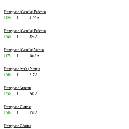
Frangipane (Castello) Federico
1120
I
4192 A
Frangipane (Castello) Federico
1200
I
524 A
Frangipane (Castello) Volrico
1175
I
1048 A
Frangipane (verh.) Ymigla
1260
I
217 A
Frangipane Articone
1230
I
262 A
Frangipane Glorissa
1260
I
131 A
Frangipane Odorico