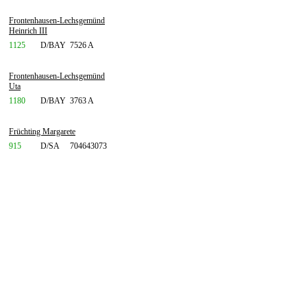
Frontenhausen-Lechsgemünd
Heinrich III
1125
D/BAY
7526 A
Frontenhausen-Lechsgemünd
Uta
1180
D/BAY
3763 A
Früchting Margarete
915
D/SA
704643073