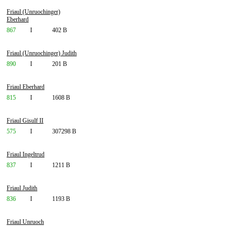
Friaul (Unruochinger)
Eberhard
867
I
402 B
Friaul (Unruochinger) Judith
890
I
201 B
Friaul Eberhard
815
I
1608 B
Friaul Gisulf II
575
I
307298 B
Friaul Ingeltrud
837
I
1211 B
Friaul Judith
836
I
1193 B
Friaul Unruoch