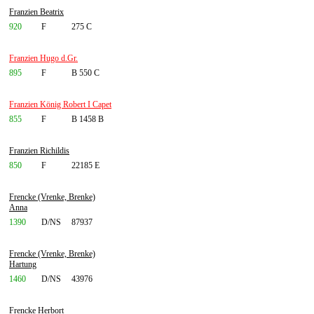
Franzien Beatrix
920
F
275 C
Franzien Hugo d.Gr.
895
F
B 550 C
Franzien König Robert I Capet
855
F
B 1458 B
Franzien Richildis
850
F
22185 E
Frencke (Vrenke, Brenke)
Anna
1390
D/NS
87937
Frencke (Vrenke, Brenke)
Hartung
1460
D/NS
43976
Frencke Herbort