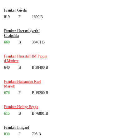
Franken Gisela
819
F
1609 B
Franken Haerstal (verh.)
Chalpaida
660
B
38401 B
Franken Haerstal HM Pippin
d.Mittlere
640
B
B 38400 B
Franken Hausmeier Karl
Martell
676
F
B 19200 B
Franken Heilige Begga
615
B
B 76801 B
Franken Irmgard
830
F
705 B