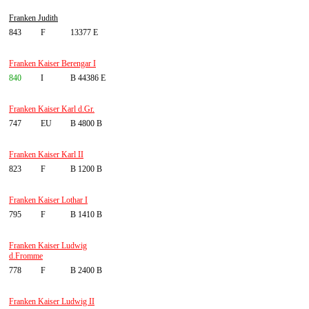
Franken Judith
843
F
13377 E
Franken Kaiser Berengar I
840
I
B 44386 E
Franken Kaiser Karl d.Gr.
747
EU
B 4800 B
Franken Kaiser Karl II
823
F
B 1200 B
Franken Kaiser Lothar I
795
F
B 1410 B
Franken Kaiser Ludwig
d.Fromme
778
F
B 2400 B
Franken Kaiser Ludwig II