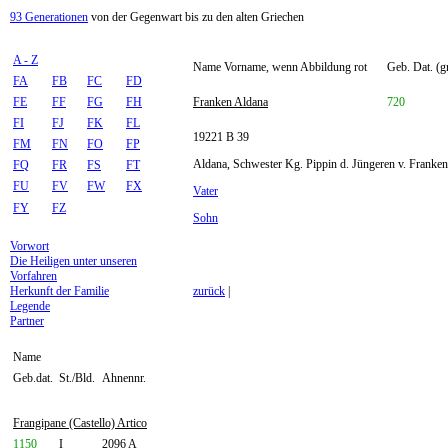
93 Generationen
von der Gegenwart bis zu den alten Griechen
A - Z
Name Vorname, wenn Abbildung rot
Geb. Dat. (g
FA
FB
FC
FD
FE
FF
FG
FH
Franken Aldana
720
FI
FJ
FK
FL
19221 B 39
FM
FN
FO
FP
Aldana, Schwester Kg. Pippin d. Jüngeren v. Frank
FQ
FR
FS
FT
FU
FV
FW
FX
Vater
FY
FZ
Sohn
Vorwort
Die Heiligen unter unseren
Vorfahren
Herkunft der Familie
zurück
|
Legende
Partner
Name
Geb.dat.
St./Bld.
Ahnennr.
Frangipane (Castello) Artico
1150
I
2096 A