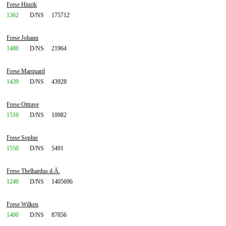
Frese Hinrik
1362
D/NS
175712
Frese Johann
1480
D/NS
21964
Frese Marquard
1439
D/NS
43928
Frese Ottrave
1510
D/NS
10982
Frese Sophie
1550
D/NS
5491
Frese Thelhardus d.Ä.
1240
D/NS
1405696
Frese Wilken
1400
D/NS
87856