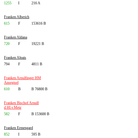
1255
I
216 A
Franken Alberich
615
F
153616 B
Franken Aldana
720
F
19221 B
Franken Alpais
794
F
4811 B
Franken Arnulfinger HM
Ansegisel
610
B
B 76800 B
Franken Bischof Arnulf
d.Hl.v.Metz
582
F
B 153600 B
Franken Ermengard
852
I
595 B