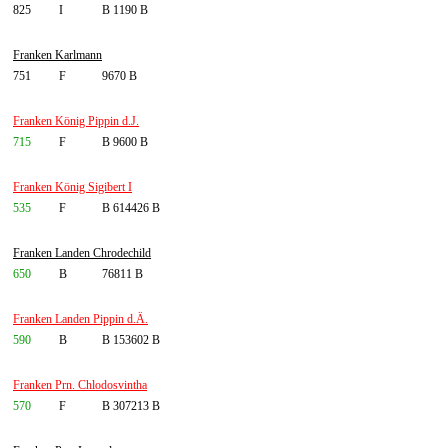
825
I
B 1190 B
Franken Karlmann
751
F
9670 B
Franken König Pippin d.J.
715
F
B 9600 B
Franken König Sigibert I
535
F
B 614426 B
Franken Landen Chrodechild
650
B
76811 B
Franken Landen Pippin d.Ä.
590
B
B 153602 B
Franken Prn. Chlodosvintha
570
F
B 307213 B