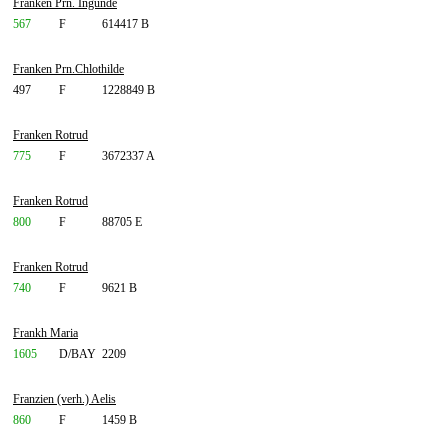
Franken Prn. Ingunde
567
F
614417 B
Franken Prn.Chlothilde
497
F
1228849 B
Franken Rotrud
775
F
3672337 A
Franken Rotrud
800
F
88705 E
Franken Rotrud
740
F
9621 B
Frankh Maria
1605
D/BAY
2209
Franzien (verh.) Aelis
860
F
1459 B