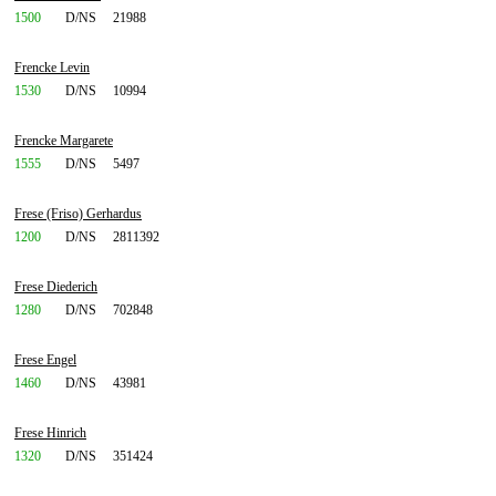
1500
D/NS
21988
Frencke Levin
1530
D/NS
10994
Frencke Margarete
1555
D/NS
5497
Frese (Friso) Gerhardus
1200
D/NS
2811392
Frese Diederich
1280
D/NS
702848
Frese Engel
1460
D/NS
43981
Frese Hinrich
1320
D/NS
351424