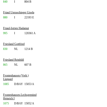
840
I
804 B
Friaul Unruochinger Gisela
880
I
22193 E
Friaul-Istrien Hadamut
995
I
120361 A
Friesland Gottfried
830
NL
1214 B
Friesland Reinhild
865
NL
607 B
Frontenhausen (Verh.)
Liutgard
1085
D/BAY
15053 A
Frontenhausen-Lechsgemünd
Heinrich I
1075
D/BAY
15052 A