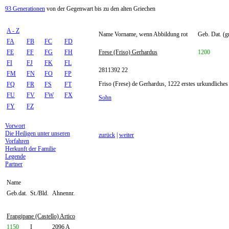
93 Generationen
von der Gegenwart bis zu den alten Griechen
A - Z
Name Vorname, wenn Abbildung rot
Geb. Dat. (g
FA
FB
FC
FD
FE
FF
FG
FH
Frese (Friso) Gerhardus
1200
FI
FJ
FK
FL
2811392 22
FM
FN
FO
FP
Friso (Frese) de Gerhardus, 1222 erstes urkundliches
FQ
FR
FS
FT
FU
FV
FW
FX
Sohn
FY
FZ
Vorwort
Die Heiligen unter unseren
zurück
|
weiter
Vorfahren
Herkunft der Familie
Legende
Partner
Name
Geb.dat.
St./Bld.
Ahnennr.
Frangipane (Castello) Artico
1150
I
2096 A