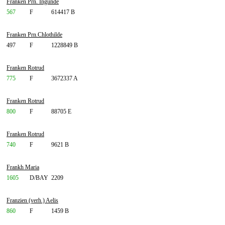
Franken Prn. Ingunde
567
F
614417 B
Franken Prn.Chlothilde
497
F
1228849 B
Franken Rotrud
775
F
3672337 A
Franken Rotrud
800
F
88705 E
Franken Rotrud
740
F
9621 B
Frankh Maria
1605
D/BAY
2209
Franzien (verh.) Aelis
860
F
1459 B