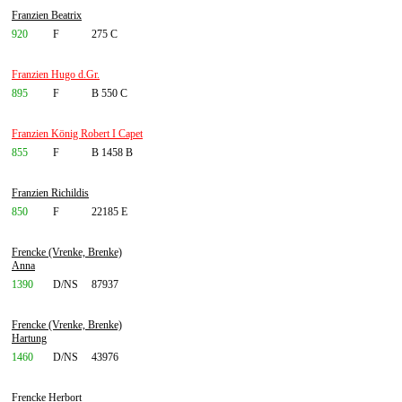
Franzien Beatrix
920
F
275 C
Franzien Hugo d.Gr.
895
F
B 550 C
Franzien König Robert I Capet
855
F
B 1458 B
Franzien Richildis
850
F
22185 E
Frencke (Vrenke, Brenke)
Anna
1390
D/NS
87937
Frencke (Vrenke, Brenke)
Hartung
1460
D/NS
43976
Frencke Herbort