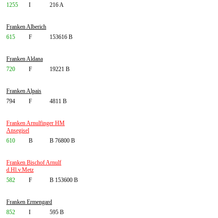
1255
I
216 A
Franken Alberich
615
F
153616 B
Franken Aldana
720
F
19221 B
Franken Alpais
794
F
4811 B
Franken Arnulfinger HM
Ansegisel
610
B
B 76800 B
Franken Bischof Arnulf
d.Hl.v.Metz
582
F
B 153600 B
Franken Ermengard
852
I
595 B