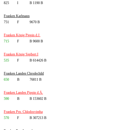
825
I
B 1190 B
Franken Karlmann
751
F
9670 B
Franken König Pippin d.J.
715
F
B 9600 B
Franken König Sigibert I
535
F
B 614426 B
Franken Landen Chrodechild
650
B
76811 B
Franken Landen Pippin d.Ä.
590
B
B 153602 B
Franken Prn. Chlodosvintha
570
F
B 307213 B