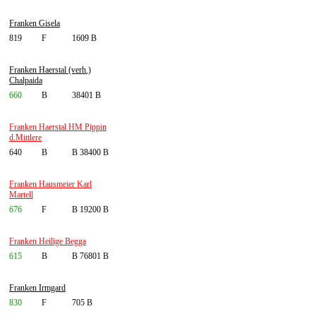
Franken Gisela
819
F
1609 B
Franken Haerstal (verh.)
Chalpaida
660
B
38401 B
Franken Haerstal HM Pippin
d.Mittlere
640
B
B 38400 B
Franken Hausmeier Karl
Martell
676
F
B 19200 B
Franken Heilige Begga
615
B
B 76801 B
Franken Irmgard
830
F
705 B