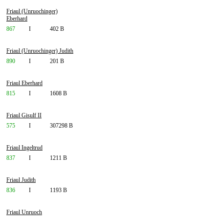
Friaul (Unruochinger)
Eberhard
867
I
402 B
Friaul (Unruochinger) Judith
890
I
201 B
Friaul Eberhard
815
I
1608 B
Friaul Gisulf II
575
I
307298 B
Friaul Ingeltrud
837
I
1211 B
Friaul Judith
836
I
1193 B
Friaul Unruoch