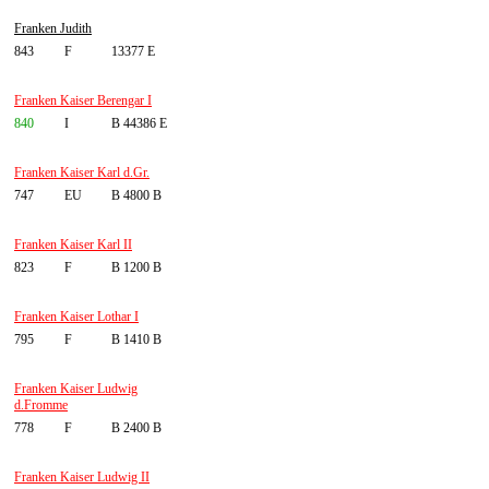
Franken Judith
843
F
13377 E
Franken Kaiser Berengar I
840
I
B 44386 E
Franken Kaiser Karl d.Gr.
747
EU
B 4800 B
Franken Kaiser Karl II
823
F
B 1200 B
Franken Kaiser Lothar I
795
F
B 1410 B
Franken Kaiser Ludwig
d.Fromme
778
F
B 2400 B
Franken Kaiser Ludwig II