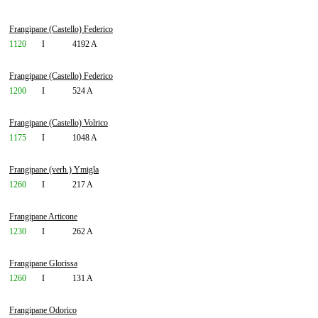
Frangipane (Castello) Federico
1120
I
4192 A
Frangipane (Castello) Federico
1200
I
524 A
Frangipane (Castello) Volrico
1175
I
1048 A
Frangipane (verh.) Ymigla
1260
I
217 A
Frangipane Articone
1230
I
262 A
Frangipane Glorissa
1260
I
131 A
Frangipane Odorico