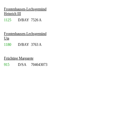
Frontenhausen-Lechsgemünd
Heinrich III
1125
D/BAY
7526 A
Frontenhausen-Lechsgemünd
Uta
1180
D/BAY
3763 A
Früchting Margarete
915
D/SA
704643073