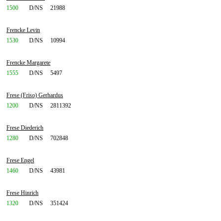
1500
D/NS
21988
Frencke Levin
1530
D/NS
10994
Frencke Margarete
1555
D/NS
5497
Frese (Friso) Gerhardus
1200
D/NS
2811392
Frese Diederich
1280
D/NS
702848
Frese Engel
1460
D/NS
43981
Frese Hinrich
1320
D/NS
351424