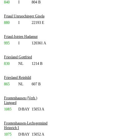
840
I
804 B
Friaul Unruochinger Gisela
880
I
22193 E
Friaul-Istrien Hadamut
995
I
120361 A
Friesland Gottfried
830
NL
1214 B
Friesland Reinhild
865
NL
607 B
Frontenhausen (Verh.)
Liutgard
1085
D/BAY
15053 A
Frontenhausen-Lechsgemünd
Heinrich I
1075
D/BAY
15052 A