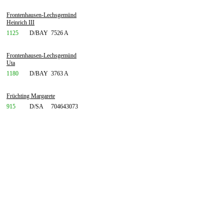
Frontenhausen-Lechsgemünd
Heinrich III
1125
D/BAY
7526 A
Frontenhausen-Lechsgemünd
Uta
1180
D/BAY
3763 A
Früchting Margarete
915
D/SA
704643073