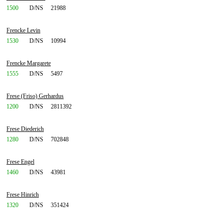
1500
D/NS
21988
Frencke Levin
1530
D/NS
10994
Frencke Margarete
1555
D/NS
5497
Frese (Friso) Gerhardus
1200
D/NS
2811392
Frese Diederich
1280
D/NS
702848
Frese Engel
1460
D/NS
43981
Frese Hinrich
1320
D/NS
351424