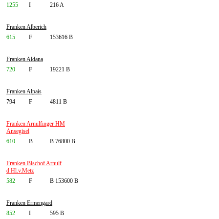
1255
I
216 A
Franken Alberich
615
F
153616 B
Franken Aldana
720
F
19221 B
Franken Alpais
794
F
4811 B
Franken Arnulfinger HM
Ansegisel
610
B
B 76800 B
Franken Bischof Arnulf
d.Hl.v.Metz
582
F
B 153600 B
Franken Ermengard
852
I
595 B