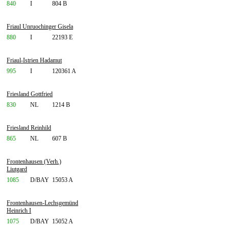
840
I
804 B
Friaul Unruochinger Gisela
880
I
22193 E
Friaul-Istrien Hadamut
995
I
120361 A
Friesland Gottfried
830
NL
1214 B
Friesland Reinhild
865
NL
607 B
Frontenhausen (Verh.)
Liutgard
1085
D/BAY
15053 A
Frontenhausen-Lechsgemünd
Heinrich I
1075
D/BAY
15052 A