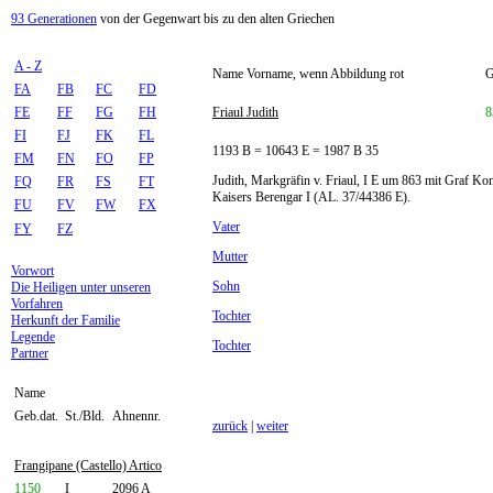
93 Generationen
von der Gegenwart bis zu den alten Griechen
A - Z
Name Vorname, wenn Abbildung rot
G
FA
FB
FC
FD
FE
FF
FG
FH
Friaul Judith
8
FI
FJ
FK
FL
1193 B = 10643 E = 1987 B 35
FM
FN
FO
FP
Judith, Markgräfin v. Friaul, I E um 863 mit Graf K
FQ
FR
FS
FT
Kaisers Berengar I (AL. 37/44386 E).
FU
FV
FW
FX
Vater
FY
FZ
Mutter
Vorwort
Sohn
Die Heiligen unter unseren
Vorfahren
Tochter
Herkunft der Familie
Legende
Tochter
Partner
Name
Geb.dat.
St./Bld.
Ahnennr.
zurück
|
weiter
Frangipane (Castello) Artico
1150
I
2096 A