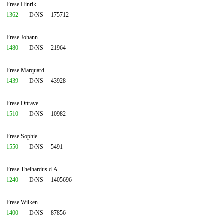
Frese Hinrik
1362
D/NS
175712
Frese Johann
1480
D/NS
21964
Frese Marquard
1439
D/NS
43928
Frese Ottrave
1510
D/NS
10982
Frese Sophie
1550
D/NS
5491
Frese Thelhardus d.Ä.
1240
D/NS
1405696
Frese Wilken
1400
D/NS
87856