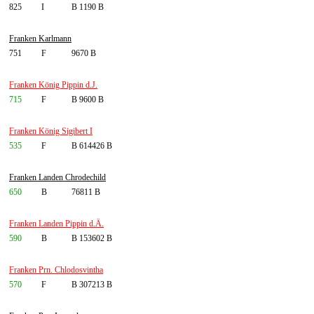
825
I
B 1190 B
Franken Karlmann
751
F
9670 B
Franken König Pippin d.J.
715
F
B 9600 B
Franken König Sigibert I
535
F
B 614426 B
Franken Landen Chrodechild
650
B
76811 B
Franken Landen Pippin d.Ä.
590
B
B 153602 B
Franken Prn. Chlodosvintha
570
F
B 307213 B