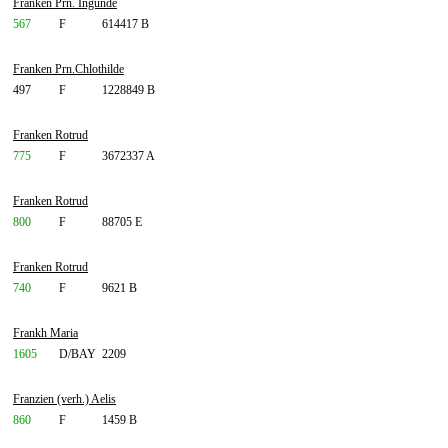
Franken Prn. Ingunde
567
F
614417 B
Franken Prn.Chlothilde
497
F
1228849 B
Franken Rotrud
775
F
3672337 A
Franken Rotrud
800
F
88705 E
Franken Rotrud
740
F
9621 B
Frankh Maria
1605
D/BAY
2209
Franzien (verh.) Aelis
860
F
1459 B