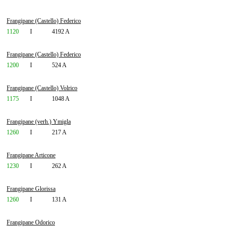
Frangipane (Castello) Federico
1120
I
4192 A
Frangipane (Castello) Federico
1200
I
524 A
Frangipane (Castello) Volrico
1175
I
1048 A
Frangipane (verh.) Ymigla
1260
I
217 A
Frangipane Articone
1230
I
262 A
Frangipane Glorissa
1260
I
131 A
Frangipane Odorico