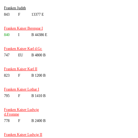
Franken Judith
843
F
13377 E
Franken Kaiser Berengar I
840
I
B 44386 E
Franken Kaiser Karl d.Gr.
747
EU
B 4800 B
Franken Kaiser Karl II
823
F
B 1200 B
Franken Kaiser Lothar I
795
F
B 1410 B
Franken Kaiser Ludwig
d.Fromme
778
F
B 2400 B
Franken Kaiser Ludwig II