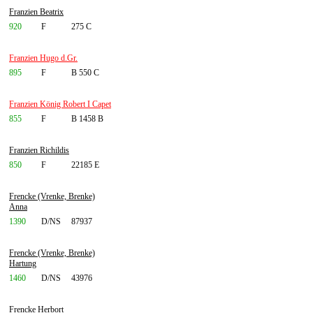
Franzien Beatrix
920
F
275 C
Franzien Hugo d.Gr.
895
F
B 550 C
Franzien König Robert I Capet
855
F
B 1458 B
Franzien Richildis
850
F
22185 E
Frencke (Vrenke, Brenke)
Anna
1390
D/NS
87937
Frencke (Vrenke, Brenke)
Hartung
1460
D/NS
43976
Frencke Herbort