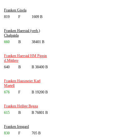
Franken Gisela
819
F
1609 B
Franken Haerstal (verh.)
Chalpaida
660
B
38401 B
Franken Haerstal HM Pippin
d.Mittlere
640
B
B 38400 B
Franken Hausmeier Karl
Martell
676
F
B 19200 B
Franken Heilige Begga
615
B
B 76801 B
Franken Irmgard
830
F
705 B