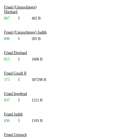
Friaul (Unruochinger)
Eberhard
867
I
402 B
Friaul (Unruochinger) Judith
890
I
201 B
Friaul Eberhard
815
I
1608 B
Friaul Gisulf II
575
I
307298 B
Friaul Ingeltrud
837
I
1211 B
Friaul Judith
836
I
1193 B
Friaul Unruoch