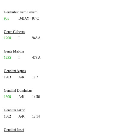
Geidenfeld verh.Bayern
955
D/BAY
97 C
Gente Gilberto
1200
I
946 A
Gente Mabilia
1235
I
473 A
Gentilini Agnes
1903
A/K
1c 7
Gentilini Dominicus
1800
A/K
1c 56
Gentilini Jakob
1862
A/K
1c 14
Gentilini Josef