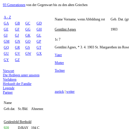
93 Generationen
von der Gegenwart bis zu den alten Griechen
A - Z
Name Vorname, wenn Abbildung rot
Geb. Dat. (gr
GA
GB
GC
GD
GE
GF
GG
GH
Gentilini Agnes
1903
GI
GJ
GK
GL
1c 7
GM
GN
GO
GP
Gentilini Agnes, * 3. 4. 1903 St. Margarethen im Rose
GQ
GR
GS
GT
GU
GV
GW
GX
Vater
GY
GZ
Mutter
Tochter
Vorwort
Die Heiligen unter unseren
Vorfahren
Herkunft der Familie
Legende
zurück
|
weiter
Partner
Name
Geb.dat.
St./Bld.
Ahnennr.
Geidenfeld Berthold
920
D/BAY
194 C