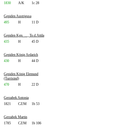
1830
A/K
1c 28
Gepiden Austrigusa
495
H
11 D
Gepiden Kgn. ...., To.d.Attila
435
H
45 D
Gepiden König Ardarich
430
H
44 D
Gepiden König Elemund
(Turrisind)
470
H
22 D
Gerzabek Antonia
1821
CZ/M
1b 53
Gerzabek Martin
1785
CZ/M
1b 106