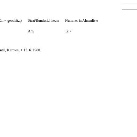
ün = geschätzt)
Staat/Bundesld. heute
Nummer in Ahnenliste
A/K
1c 7
ntal, Kärnten, + 15. 6. 1980.