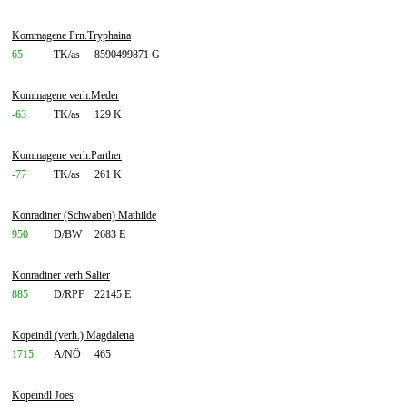
Kommagene Prn.Tryphaina
65
TK/as
8590499871 G
Kommagene verh.Meder
-63
TK/as
129 K
Kommagene verh.Parther
-77
TK/as
261 K
Konradiner (Schwaben) Mathilde
950
D/BW
2683 E
Konradiner verh.Salier
885
D/RPF
22145 E
Kopeindl (verh.) Magdalena
1715
A/NÖ
465
Kopeindl Joes