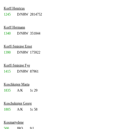
Korff Henricus
1245
D/NRW
2814752
Korff Hermann
1340
D/NRW
351844
Korff-Smising Ernst
1390
D/NRW
175922
Korff-Smising Fye
1415
D/NRW
87961
Koschknigg Maria
1835
A/K
1c 29
Koschuknigg Georg
1805
A/K
1c 58
Kosmartydene
500
IRQ
9 L