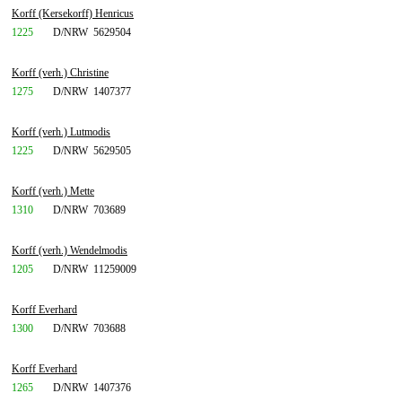
Korff (Kersekorff) Henricus
1225
D/NRW
5629504
Korff (verh.) Christine
1275
D/NRW
1407377
Korff (verh.) Lutmodis
1225
D/NRW
5629505
Korff (verh.) Mette
1310
D/NRW
703689
Korff (verh.) Wendelmodis
1205
D/NRW
11259009
Korff Everhard
1300
D/NRW
703688
Korff Everhard
1265
D/NRW
1407376