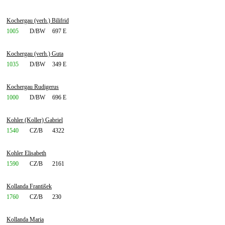
Kochergau (verh.) Bilifrid
1005
D/BW
697 E
Kochergau (verh.) Guta
1035
D/BW
349 E
Kochergau Rudigerus
1000
D/BW
696 E
Kohler (Koller) Gabriel
1540
CZ/B
4322
Kohler Elisabeth
1590
CZ/B
2161
Kollanda František
1760
CZ/B
230
Kollanda Maria