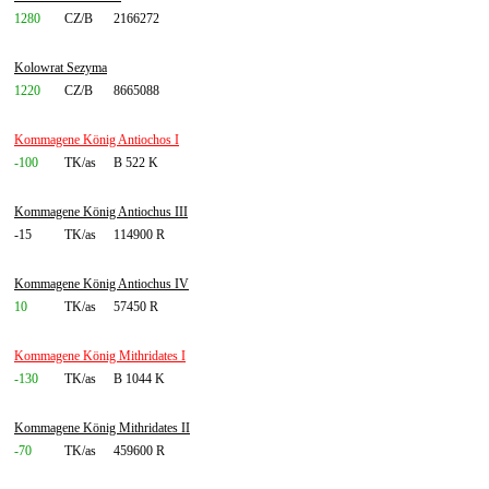
1280
CZ/B
2166272
Kolowrat Sezyma
1220
CZ/B
8665088
Kommagene König Antiochos I
-100
TK/as
B 522 K
Kommagene König Antiochus III
-15
TK/as
114900 R
Kommagene König Antiochus IV
10
TK/as
57450 R
Kommagene König Mithridates I
-130
TK/as
B 1044 K
Kommagene König Mithridates II
-70
TK/as
459600 R