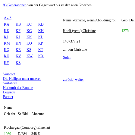
93 Generationen
von der Gegenwart bis zu den alten Griechen
A - Z
Name Vorname, wenn Abbildung rot
Geb. Dat.
KA
KB
KC
KD
KE
KF
KG
KH
Korff (verh.) Christine
1275
KI
KJ
KK
KL
1407377 21
KM
KN
KO
KP
.... von Christine
KQ
KR
KS
KT
KU
KV
KW
KX
Sohn
KY
KZ
Vorwort
Die Heiligen unter unseren
zurück
|
weiter
Vorfahren
Herkunft der Familie
Legende
Partner
Name
Geb.dat.
St./Bld.
Ahnennr.
Kochergau (Comburg) Ennehart
1030
D/BW
348 E