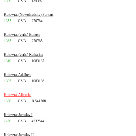
1390
CZ/B
135392
Kolowrat (Nowohradsky) Purkart
1355
CZ/B
270784
Kolowrat (verh.) Bonuse
1365
CZ/B
270785
Kolowrat (verh.) Katharina
1310
CZ/B
1083137
Kolowrat Adalbert
1305
CZ/B
1083136
Kolowrat Albrecht
1330
CZ/B
B 541568
Kolowrat Jaroslav I
1250
CZ/B
4332544
Kolowrat Jaroslav II