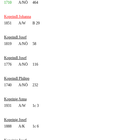
1710
A/NÖ
464
Kopeindl Johanna
1851
A/W
B 29
Kopeindl Josef
1819
A/NÖ
58
Kopeindl Josef
1776
A/NÖ
116
Kopeindl Philipp
1740
A/NÖ
232
Kopeinig Anna
1931
A/W
1c 3
Kopeinig Josef
1888
A/K
1c 6