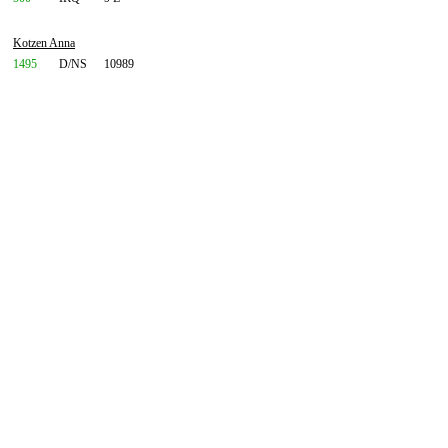
Kotzen Anna
1495
D/NS
10989