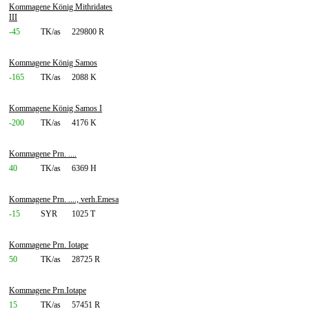
Kommagene König Mithridates
III
-45
TK/as
229800 R
Kommagene König Samos
-165
TK/as
2088 K
Kommagene König Samos I
-200
TK/as
4176 K
Kommagene Prn. ....
40
TK/as
6369 H
Kommagene Prn. ...., verh.Emesa
-15
SYR
1025 T
Kommagene Prn. Iotape
50
TK/as
28725 R
Kommagene Prn.Iotape
15
TK/as
57451 R