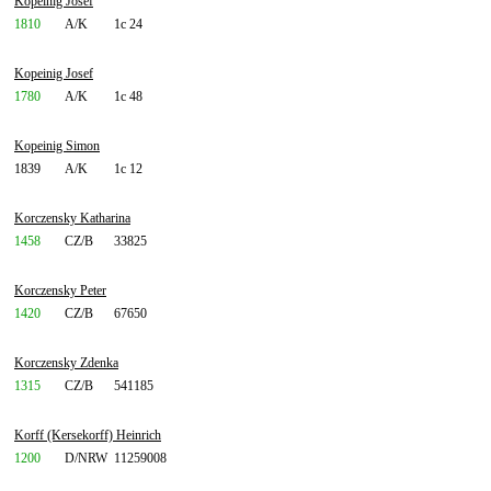
Kopeinig Josef
1810
A/K
1c 24
Kopeinig Josef
1780
A/K
1c 48
Kopeinig Simon
1839
A/K
1c 12
Korczensky Katharina
1458
CZ/B
33825
Korczensky Peter
1420
CZ/B
67650
Korczensky Zdenka
1315
CZ/B
541185
Korff (Kersekorff) Heinrich
1200
D/NRW
11259008