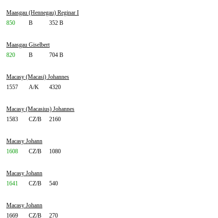
Maasgau (Hennegau) Reginar I
850
B
352 B
Maasgau Giselbert
820
B
704 B
Macasy (Macasi) Johannes
1557
A/K
4320
Macasy (Macasius) Johannes
1583
CZ/B
2160
Macasy Johann
1608
CZ/B
1080
Macasy Johann
1641
CZ/B
540
Macasy Johann
1669
CZ/B
270