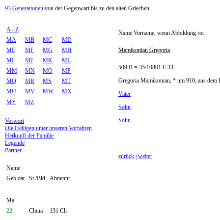
93 Generationen
von der Gegenwart bis zu den alten Griechen
A - Z
Name Vorname, wenn Abbildung rot
MA
MB
MC
MD
ME
MF
MG
MH
Mamikonian Gregoria
MI
MJ
MK
ML
509 B = 35/10801 E 33
MM
MN
MO
MP
Gregoria Mamikonian, * um 910, aus dem Ha
MQ
MR
MS
MT
MU
MV
MW
MX
Vater
MY
MZ
Sohn
Sohn
Vorwort
Die Heiligen unter unseren Vorfahren
Herkunft der Familie
Legende
Partner
zurück
|
weiter
Name
Geb.dat.
St./Bld.
Ahnennr.
Ma
22
China
131 Ch