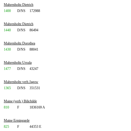
Mahrenholtz Dietrich
1400
D/NS
172988
Mahrenholtz Dietrich
1440
D/NS
86494
Mahrenholtz Dorothea
1430
D/NS
88041
Mahrenholtz Ursula
1477
D/NS
43247
Mahrenholtz verh.Jagow
1365
D/NS
351531
Maine (verh.) Bilichilde
810
F
1836169 A
Maine Ermingarde
825
F
44353 E