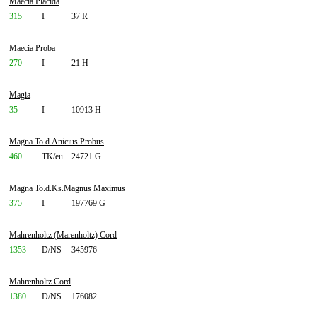
Maecia Placida
315
I
37 R
Maecia Proba
270
I
21 H
Magia
35
I
10913 H
Magna To.d.Anicius Probus
460
TK/eu
24721 G
Magna To.d.Ks.Magnus Maximus
375
I
197769 G
Mahrenholtz (Marenholtz) Cord
1353
D/NS
345976
Mahrenholtz Cord
1380
D/NS
176082