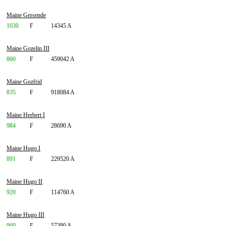
Maine Gersende
1030
F
14345 A
Maine Gozelin III
860
F
459042 A
Maine Gozfrid
835
F
918084 A
Maine Herbert I
984
F
28690 A
Maine Hugo I
891
F
229520 A
Maine Hugo II
920
F
114760 A
Maine Hugo III
960
F
57380 A