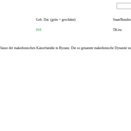
Geb. Dat. (grün = geschätzt)
Staat/Bundes
910
TK/eu
use der makedonischen Kaiserfamilie in Byzanz. Die so genannte makedonische Dynastie sta