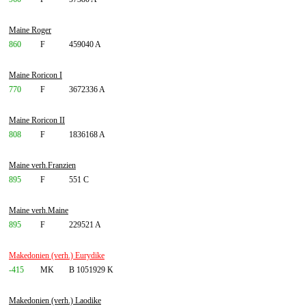
Maine Roger
860
F
459040 A
Maine Roricon I
770
F
3672336 A
Maine Roricon II
808
F
1836168 A
Maine verh.Franzien
895
F
551 C
Maine verh.Maine
895
F
229521 A
Makedonien (verh.) Eurydike
-415
MK
B 1051929 K
Makedonien (verh.) Laodike