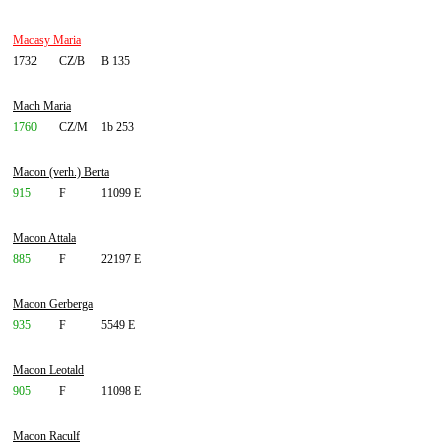
Macasy Maria
1732
CZ/B
B 135
Mach Maria
1760
CZ/M
1b 253
Macon (verh.) Berta
915
F
11099 E
Macon Attala
885
F
22197 E
Macon Gerberga
935
F
5549 E
Macon Leotald
905
F
11098 E
Macon Raculf