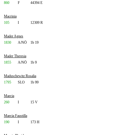
860
F
44394 E
Macrinia
105
I
12309 R
Mader Agnes
1830
A/NÖ
1b 19
Mader Theresia
1855
A/NÖ
1b 9
Maduschewitz Rosalia
1795
SLO
1b 99
Maecia
260
I
15 V
Maecia Faustilla
190
I
173 H