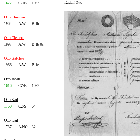
Rudolf Otto
1622
CZ/B
1083
Otto Christian
1964
A/W
B 1b
Otto Clemens
1997
A/W
B 1b 0a
Otto Gabriele
1966
A/W
B 1c
Otto Jacob
1616
CZ/B
1082
Otto Karl
1760
CZ/S
64
Otto Karl
1787
A/NÖ
32