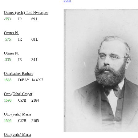
Sohn
Otanes (verh.) To.d.Hystaspes
-553
IR
69 L
Otanes N.
-575
IR
68 L
Otanes N.
-535
IR
34 L
Otterbacher Barbara
1585
D/BAY
1a 4097
Otto (Otho) Caspar
1590
CZ/B
2164
Otto (verh.) Maria
1595
CZ/B
2165
Otto (verh.) Maria