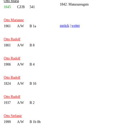
Otto Maria
1842: Maturazeugnis
1645
CZ/B
541
Otto Marianne
zurück
|
weiter
1961
A/W
B 1a
Otto Rudolf
1861
A/W
B 8
Otto Rudolf
1906
A/W
B 4
Otto Rudolf
1824
A/W
B 16
Otto Rudolf
1937
A/W
B 2
Otto Stefanie
1999
A/W
B 1b 0b