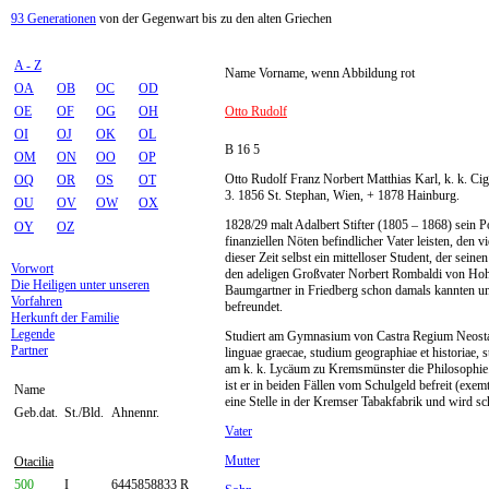
93 Generationen
von der Gegenwart bis zu den alten Griechen
A - Z
Name Vorname, wenn Abbildung rot
OA
OB
OC
OD
OE
OF
OG
OH
Otto Rudolf
OI
OJ
OK
OL
B 16 5
OM
ON
OO
OP
Otto Rudolf Franz Norbert Matthias Karl, k. k. Cig
OQ
OR
OS
OT
3. 1856 St. Stephan, Wien, + 1878 Hainburg.
OU
OV
OW
OX
1828/29 malt Adalbert Stifter (1805 – 1868) sein Por
OY
OZ
finanziellen Nöten befindlicher Vater leisten, den 
dieser Zeit selbst ein mittelloser Student, der sei
Vorwort
den adeligen Großvater Norbert Rombaldi von Hohenf
Die Heiligen unter unseren
Baumgartner in Friedberg schon damals kannten und
Vorfahren
befreundet.
Herkunft der Familie
Legende
Studiert am Gymnasium von Castra Regium Neostadie
Partner
linguae graecae, studium geographiae et historiae,
am k. k. Lycäum zu Kremsmünster die Philosophie
ist er in beiden Fällen vom Schulgeld befreit (exe
Name
eine Stelle in der Kremser Tabakfabrik und wird sc
Geb.dat.
St./Bld.
Ahnennr.
Vater
Mutter
Otacilia
500
I
6445858833 R