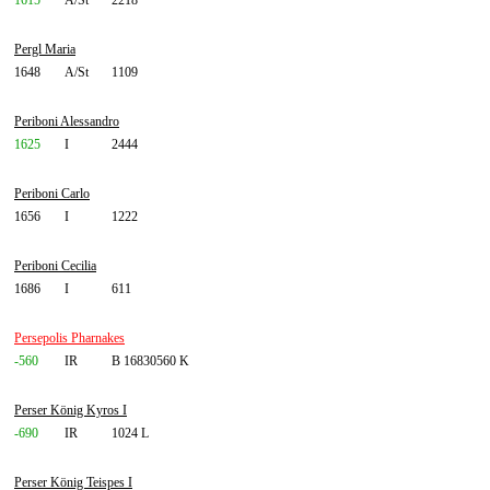
1615
A/St
2218
Pergl Maria
1648
A/St
1109
Periboni Alessandro
1625
I
2444
Periboni Carlo
1656
I
1222
Periboni Cecilia
1686
I
611
Persepolis Pharnakes
-560
IR
B 16830560 K
Perser König Kyros I
-690
IR
1024 L
Perser König Teispes I