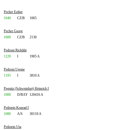
Pecher Esther
1640
CZ/B
1065
Pecher Georg
1600
CZ/B
2130
Pedroni Richilde
1220
I
1905 A
Pedroni Ugone
1195
I
3810 A
Pegnitz (Schweinfurt) Heinrich I
1000
D/BAY
120416 A
Peilstein Konrad I
1080
A/S
30110 A
Peilstein Uta