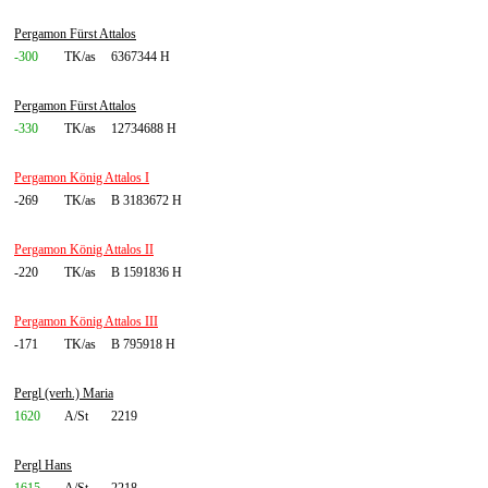
Pergamon Fürst Attalos
-300
TK/as
6367344 H
Pergamon Fürst Attalos
-330
TK/as
12734688 H
Pergamon König Attalos I
-269
TK/as
B 3183672 H
Pergamon König Attalos II
-220
TK/as
B 1591836 H
Pergamon König Attalos III
-171
TK/as
B 795918 H
Pergl (verh.) Maria
1620
A/St
2219
Pergl Hans