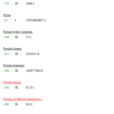
-710
IR
2048 L
Persia
-20
I
12955895887 G
Persien (verh.) Amestris
-508
IR
17 L
Persien Apama
-415
IR
1051911 K
Persien Ariamnes
-390
IR
101877568 H
Persien Atossa
-546
IR
B 33 L
Persien Großkönig Artaxerxes I
-490
IR
B 8 L