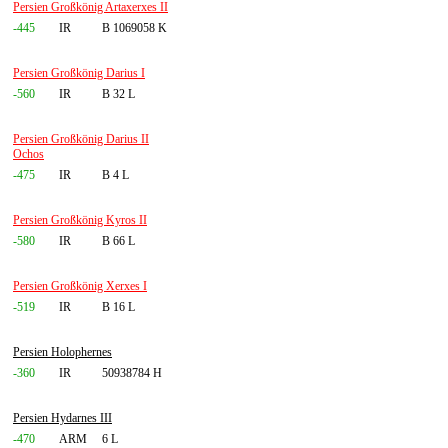
Persien Großkönig Artaxerxes II
-445
IR
B 1069058 K
Persien Großkönig Darius I
-560
IR
B 32 L
Persien Großkönig Darius II
Ochos
-475
IR
B 4 L
Persien Großkönig Kyros II
-580
IR
B 66 L
Persien Großkönig Xerxes I
-519
IR
B 16 L
Persien Holophernes
-360
IR
50938784 H
Persien Hydarnes III
-470
ARM
6 L