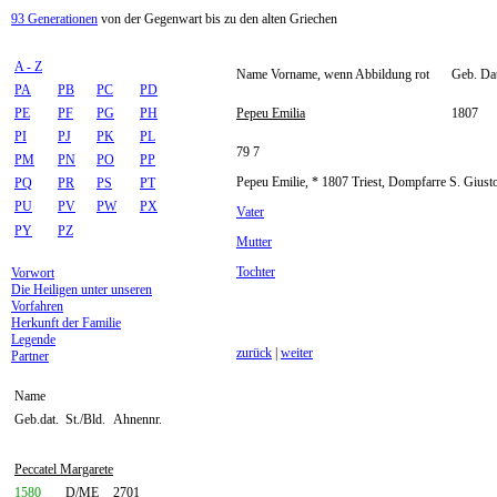
93 Generationen
von der Gegenwart bis zu den alten Griechen
A - Z
Name Vorname, wenn Abbildung rot
Geb. Dat
PA
PB
PC
PD
PE
PF
PG
PH
Pepeu Emilia
1807
PI
PJ
PK
PL
79 7
PM
PN
PO
PP
Pepeu Emilie, * 1807 Triest, Dompfarre S. Giusto
PQ
PR
PS
PT
PU
PV
PW
PX
Vater
PY
PZ
Mutter
Tochter
Vorwort
Die Heiligen unter unseren
Vorfahren
Herkunft der Familie
Legende
zurück
|
weiter
Partner
Name
Geb.dat.
St./Bld.
Ahnennr.
Peccatel Margarete
1580
D/ME
2701