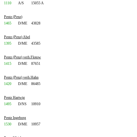
1110
A/S
15055 A
Pentz (Penz)
1465
D/ME
43828
Pentz (Penz) Abel
1395
D/ME
43585
Pentz (Penz) verh.Flotow
1415
D/ME
87651
Pentz (Penz) verh.Hahn
1420
D/ME
86485
Pentz Hartwig
1495
D/NS
10910
Pentz Ingeborg
1530
D/ME
10957