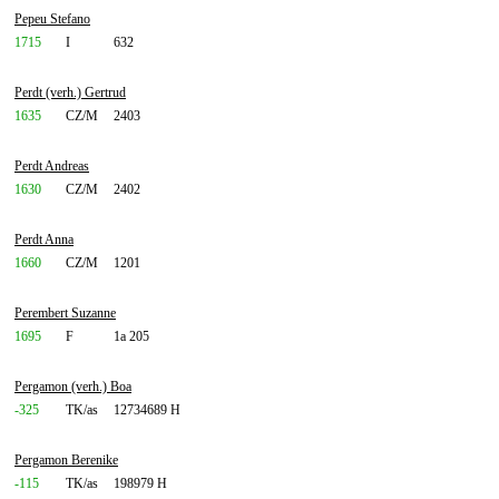
Pepeu Stefano
1715
I
632
Perdt (verh.) Gertrud
1635
CZ/M
2403
Perdt Andreas
1630
CZ/M
2402
Perdt Anna
1660
CZ/M
1201
Perembert Suzanne
1695
F
1a 205
Pergamon (verh.) Boa
-325
TK/as
12734689 H
Pergamon Berenike
-115
TK/as
198979 H