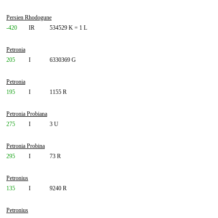
Persien Rhodogune
-420
IR
534529 K = 1 L
Petronia
205
I
6330369 G
Petronia
195
I
1155 R
Petronia Probiana
275
I
3 U
Petronia Probina
295
I
73 R
Petronius
135
I
9240 R
Petronius