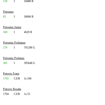
110
I
18480 R
Petronius
85
I
36960 R
Petronius Junior
160
I
4620 R
Petronius Probianus
270
I
791296 G
Petronius Probinus
305
I
395648 G
Petrovic Franz
1765
CZ/B
1a 106
Petrovic Rosalia
1794
CZ/B
1a 53