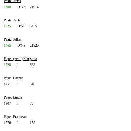
Pentz Ulrich
1500
D/NS
21914
Pentz Usula
1525
D/NS
5455
Pentz Vollrat
1465
D/NS
21820
Pepeu (verh.) Margarita
1720
I
633
Pepeu Caspar
1751
I
316
Pepeu Emilia
1807
I
79
Pepeu Francesco
1776
I
158