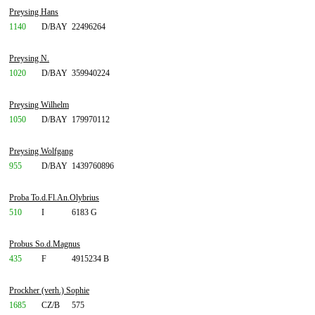
Preysing Hans
1140
D/BAY
22496264
Preysing N.
1020
D/BAY
359940224
Preysing Wilhelm
1050
D/BAY
179970112
Preysing Wolfgang
955
D/BAY
1439760896
Proba To.d.Fl.An.Olybrius
510
I
6183 G
Probus So.d.Magnus
435
F
4915234 B
Prockher (verh.) Sophie
1685
CZ/B
575