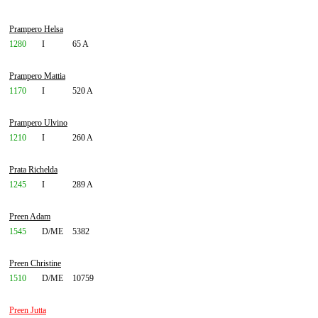
Prampero Helsa
1280
I
65 A
Prampero Mattia
1170
I
520 A
Prampero Ulvino
1210
I
260 A
Prata Richelda
1245
I
289 A
Preen Adam
1545
D/ME
5382
Preen Christine
1510
D/ME
10759
Preen Jutta