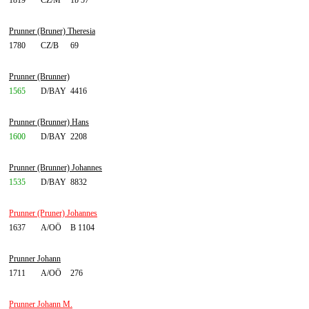
1819
CZ/M
1b 57
Prunner (Bruner) Theresia
1780
CZ/B
69
Prunner (Brunner)
1565
D/BAY
4416
Prunner (Brunner) Hans
1600
D/BAY
2208
Prunner (Brunner) Johannes
1535
D/BAY
8832
Prunner (Pruner) Johannes
1637
A/OÖ
B 1104
Prunner Johann
1711
A/OÖ
276
Prunner Johann M.