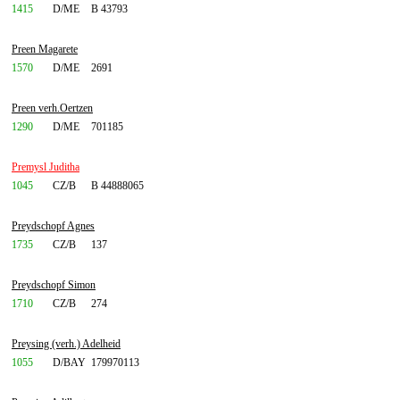
1415
D/ME
B 43793
Preen Magarete
1570
D/ME
2691
Preen verh.Oertzen
1290
D/ME
701185
Premysl Juditha
1045
CZ/B
B 44888065
Preydschopf Agnes
1735
CZ/B
137
Preydschopf Simon
1710
CZ/B
274
Preysing (verh.) Adelheid
1055
D/BAY
179970113