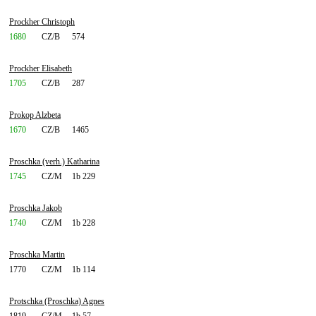
Prockher Christoph
1680
CZ/B
574
Prockher Elisabeth
1705
CZ/B
287
Prokop Alzbeta
1670
CZ/B
1465
Proschka (verh.) Katharina
1745
CZ/M
1b 229
Proschka Jakob
1740
CZ/M
1b 228
Proschka Martin
1770
CZ/M
1b 114
Protschka (Proschka) Agnes