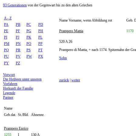
93 Generationen
von der Gegenwart bis zu den alten Griechen
A - Z
Name Vorname, wenn Abbildung rot
Geb. D
PA
PB
PC
PD
PE
PF
PG
PH
Prampero Mattia
1170
PI
PJ
PK
PL
520 A 26
PM
PN
PO
PP
Prampero di Mattia, + nach 1174. Spitzenahn der Gr
PQ
PR
PS
PT
PU
PV
PW
PX
Sohn
PY
PZ
Vorwort
Die Heiligen unter unseren
zurück
|
weiter
Vorfahren
Herkunft der Familie
Legende
Partner
Name
Geb.dat.
St./Bld.
Ahnennr.
Prampero Enrico
1255
I
130 A