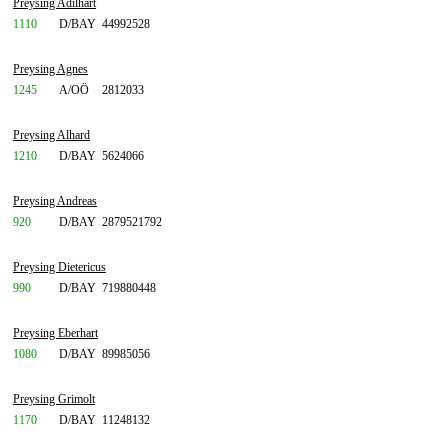
Preysing Adilhart
1110
D/BAY
44992528
Preysing Agnes
1245
A/OÖ
2812033
Preysing Alhard
1210
D/BAY
5624066
Preysing Andreas
920
D/BAY
2879521792
Preysing Dietericus
990
D/BAY
719880448
Preysing Eberhart
1080
D/BAY
89985056
Preysing Grimolt
1170
D/BAY
11248132