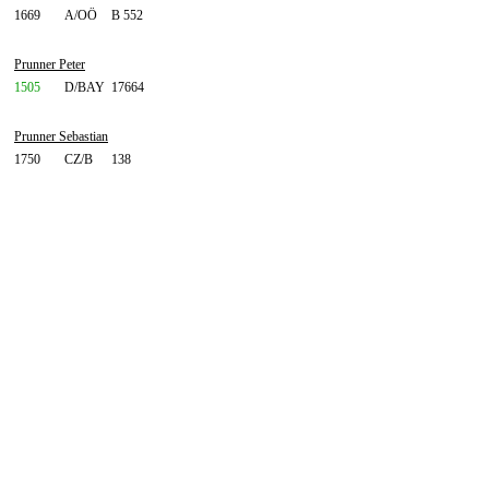
1669
A/OÖ
B 552
Prunner Peter
1505
D/BAY
17664
Prunner Sebastian
1750
CZ/B
138