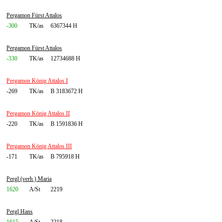
Pergamon Fürst Attalos
-300
TK/as
6367344 H
Pergamon Fürst Attalos
-330
TK/as
12734688 H
Pergamon König Attalos I
-269
TK/as
B 3183672 H
Pergamon König Attalos II
-220
TK/as
B 1591836 H
Pergamon König Attalos III
-171
TK/as
B 795918 H
Pergl (verh.) Maria
1620
A/St
2219
Pergl Hans