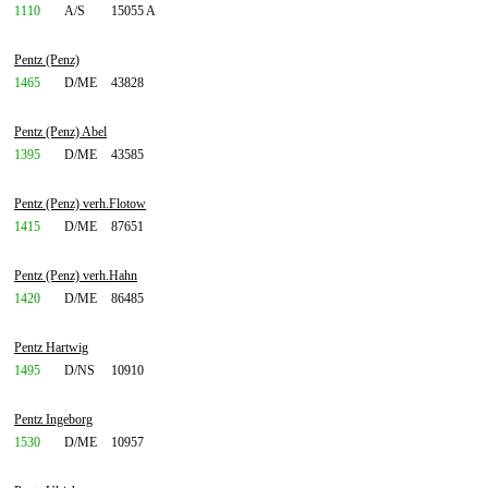
1110
A/S
15055 A
Pentz (Penz)
1465
D/ME
43828
Pentz (Penz) Abel
1395
D/ME
43585
Pentz (Penz) verh.Flotow
1415
D/ME
87651
Pentz (Penz) verh.Hahn
1420
D/ME
86485
Pentz Hartwig
1495
D/NS
10910
Pentz Ingeborg
1530
D/ME
10957