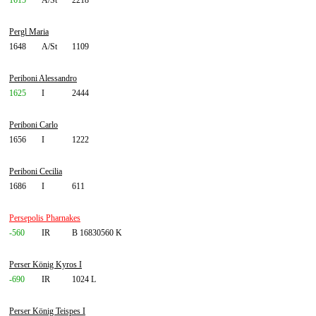
1615
A/St
2218
Pergl Maria
1648
A/St
1109
Periboni Alessandro
1625
I
2444
Periboni Carlo
1656
I
1222
Periboni Cecilia
1686
I
611
Persepolis Pharnakes
-560
IR
B 16830560 K
Perser König Kyros I
-690
IR
1024 L
Perser König Teispes I