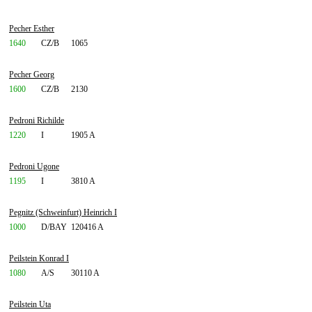
Pecher Esther
1640
CZ/B
1065
Pecher Georg
1600
CZ/B
2130
Pedroni Richilde
1220
I
1905 A
Pedroni Ugone
1195
I
3810 A
Pegnitz (Schweinfurt) Heinrich I
1000
D/BAY
120416 A
Peilstein Konrad I
1080
A/S
30110 A
Peilstein Uta