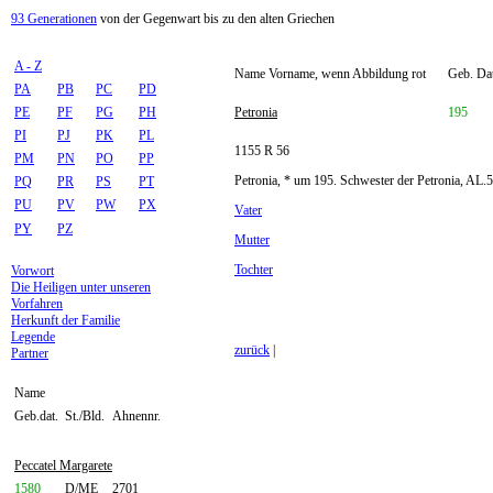
93 Generationen
von der Gegenwart bis zu den alten Griechen
A - Z
Name Vorname, wenn Abbildung rot
Geb. Dat
PA
PB
PC
PD
PE
PF
PG
PH
Petronia
195
PI
PJ
PK
PL
1155 R 56
PM
PN
PO
PP
Petronia, * um 195. Schwester der Petronia, AL
PQ
PR
PS
PT
PU
PV
PW
PX
Vater
PY
PZ
Mutter
Tochter
Vorwort
Die Heiligen unter unseren
Vorfahren
Herkunft der Familie
Legende
zurück
|
Partner
Name
Geb.dat.
St./Bld.
Ahnennr.
Peccatel Margarete
1580
D/ME
2701