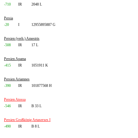
-710
IR
2048 L
Persia
-20
I
12955895887 G
Persien (verh.) Amestris
-508
IR
17 L
Persien Apama
-415
IR
1051911 K
Persien Ariamnes
-390
IR
101877568 H
Persien Atossa
-546
IR
B 33 L
Persien Großkönig Artaxerxes I
-490
IR
B 8 L