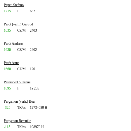
Pepeu Stefano
1715
I
632
Perdt (verh.) Gertrud
1635
CZ/M
2403
Perdt Andreas
1630
CZ/M
2402
Perdt Anna
1660
CZ/M
1201
Perembert Suzanne
1695
F
1a 205
Pergamon (verh.) Boa
-325
TK/as
12734689 H
Pergamon Berenike
-115
TK/as
198979 H