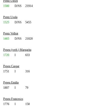
Pentz Ulrich
1500
D/NS
21914
Pentz Usula
1525
D/NS
5455
Pentz Vollrat
1465
D/NS
21820
Pepeu (verh.) Margarita
1720
I
633
Pepeu Caspar
1751
I
316
Pepeu Emilia
1807
I
79
Pepeu Francesco
1776
I
158