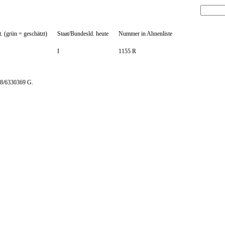
. (grün = geschätzt)
Staat/Bundesld. heute
Nummer in Ahnenliste
I
1155 R
.58/6330369 G.