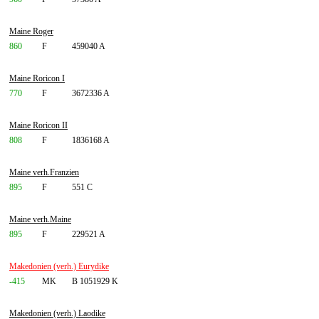
Maine Roger
860
F
459040 A
Maine Roricon I
770
F
3672336 A
Maine Roricon II
808
F
1836168 A
Maine verh.Franzien
895
F
551 C
Maine verh.Maine
895
F
229521 A
Makedonien (verh.) Eurydike
-415
MK
B 1051929 K
Makedonien (verh.) Laodike