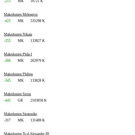
-215
MK
16721 K
Makedonien Meleagros
-425
MK
535298 K
Makedonien Nikaia
-355
MK
133827 K
Makedonien Phila I
-360
MK
262979 K
Makedonien Philipp
-345
MK
133828 K
Makedonien Sirras
-445
GR
2103858 K
Makedonien Stratonike
-317
MK
131489 K
Makedonien To.d.Alexander III