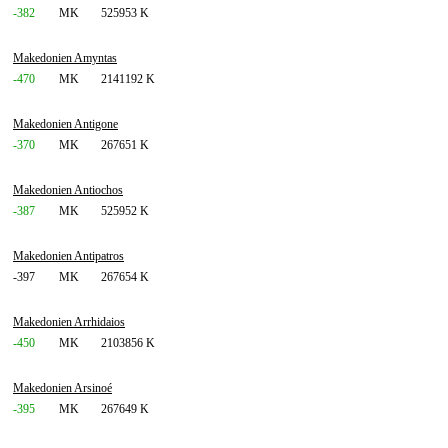
-382
MK
525953 K
Makedonien Amyntas
-470
MK
2141192 K
Makedonien Antigone
-370
MK
267651 K
Makedonien Antiochos
-387
MK
525952 K
Makedonien Antipatros
-397
MK
267654 K
Makedonien Arrhidaios
-450
MK
2103856 K
Makedonien Arsinoé
-395
MK
267649 K