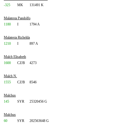
-325
MK
131491 K
Malatesta Pandolfo
1180
I
1794 A
Malatesta Richelda
1210
I
897 A
Malch Elisabeth
1600
CZ/B
4273
Malch N.
1555
CZ/B
8546
Malchus
145
SYR
25320456 G
Malchus
60
SYR
202563648 G