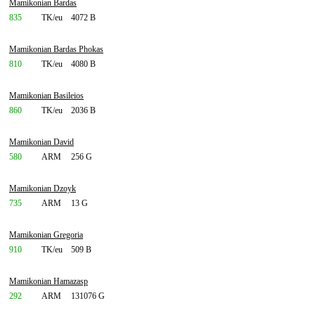
Mamikonian Bardas
835
TK/eu
4072 B
Mamikonian Bardas Phokas
810
TK/eu
4080 B
Mamikonian Basileios
860
TK/eu
2036 B
Mamikonian David
580
ARM
256 G
Mamikonian Dzoyk
735
ARM
13 G
Mamikonian Gregoria
910
TK/eu
509 B
Mamikonian Hamazasp
292
ARM
131076 G