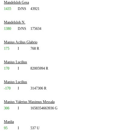
Mandelsloh Gesa
1435
D/NS
43921
Mandelsloh N.
1380
D/NS
175634
Manius Acilius Glabrio
175
I
768 R
Manius Lucilius
170
I
82005994 R
Manius Lucilius
-170
I
3147306 R
Manius Valerius Maximus Messala
306
I
1658354663936 G
Manlia
95
I
537 U