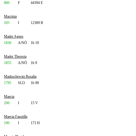
860
F
44394 E
Macrinia
105
I
12309 R
Mader Agnes
1830
A/NÖ
1b 19
Mader Theresia
1855
A/NÖ
1b 9
Maduschewitz Rosalia
1795
SLO
1b 99
Maecia
260
I
15 V
Maecia Faustilla
190
I
173 H