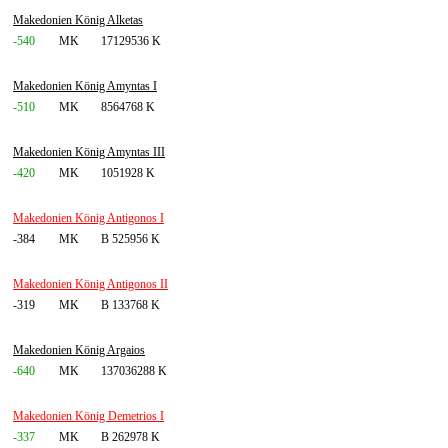
Makedonien König Alketas
-540
MK
17129536 K
Makedonien König Amyntas I
-510
MK
8564768 K
Makedonien König Amyntas III
-420
MK
1051928 K
Makedonien König Antigonos I
-384
MK
B 525956 K
Makedonien König Antigonos II
-319
MK
B 133768 K
Makedonien König Argaios
-640
MK
137036288 K
Makedonien König Demetrios I
-337
MK
B 262978 K