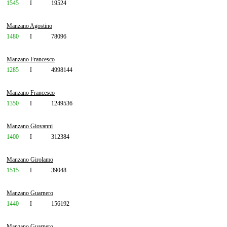
1545
I
19524
Manzano Agostino
1480
I
78096
Manzano Francesco
1285
I
4998144
Manzano Francesco
1350
I
1249536
Manzano Giovanni
1400
I
312384
Manzano Girolamo
1515
I
39048
Manzano Guarnero
1440
I
156192
Manzano Guarnero