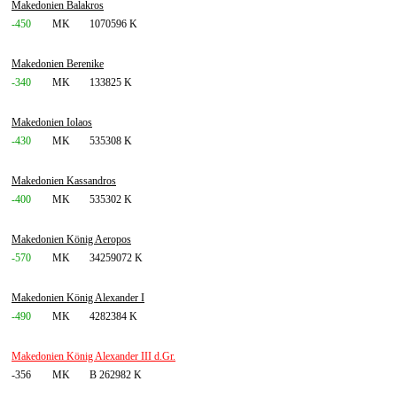
Makedonien Balakros
-450
MK
1070596 K
Makedonien Berenike
-340
MK
133825 K
Makedonien Iolaos
-430
MK
535308 K
Makedonien Kassandros
-400
MK
535302 K
Makedonien König Aeropos
-570
MK
34259072 K
Makedonien König Alexander I
-490
MK
4282384 K
Makedonien König Alexander III d.Gr.
-356
MK
B 262982 K