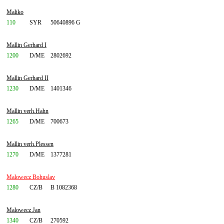
Maliko
110
SYR
50640896 G
Mallin Gerhard I
1200
D/ME
2802692
Mallin Gerhard II
1230
D/ME
1401346
Mallin verh.Hahn
1265
D/ME
700673
Mallin verh.Plessen
1270
D/ME
1377281
Malowecz Bohuslav
1280
CZ/B
B 1082368
Malowecz Jan
1340
CZ/B
270592