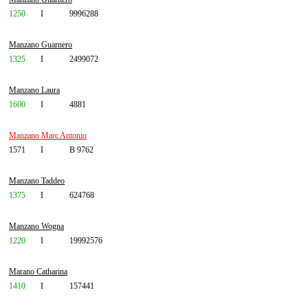
1250
I
9996288
Manzano Guarnero
1325
I
2499072
Manzano Laura
1600
I
4881
Manzano Marc Antonio
1571
I
B 9762
Manzano Taddeo
1375
I
624768
Manzano Wogna
1220
I
19992576
Marano Catharina
1410
I
157441