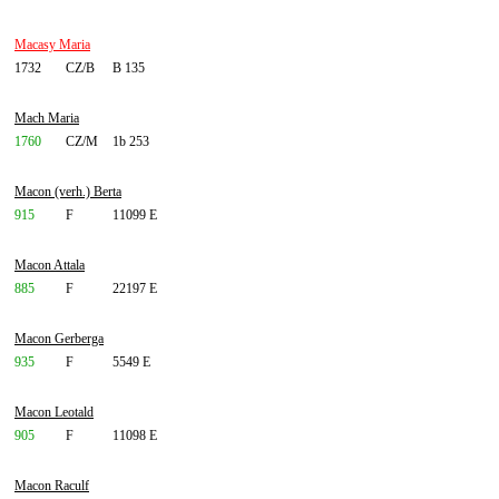
Macasy Maria
1732
CZ/B
B 135
Mach Maria
1760
CZ/M
1b 253
Macon (verh.) Berta
915
F
11099 E
Macon Attala
885
F
22197 E
Macon Gerberga
935
F
5549 E
Macon Leotald
905
F
11098 E
Macon Raculf