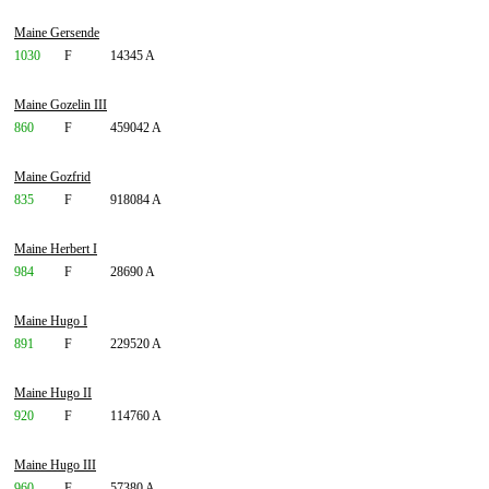
Maine Gersende
1030
F
14345 A
Maine Gozelin III
860
F
459042 A
Maine Gozfrid
835
F
918084 A
Maine Herbert I
984
F
28690 A
Maine Hugo I
891
F
229520 A
Maine Hugo II
920
F
114760 A
Maine Hugo III
960
F
57380 A