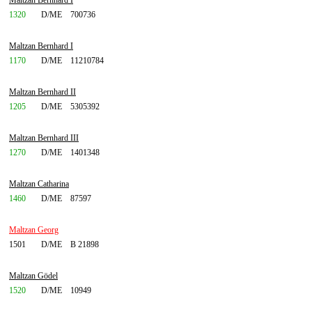
Maltzan Bernhard I
1320
D/ME
700736
Maltzan Bernhard I
1170
D/ME
11210784
Maltzan Bernhard II
1205
D/ME
5305392
Maltzan Bernhard III
1270
D/ME
1401348
Maltzan Catharina
1460
D/ME
87597
Maltzan Georg
1501
D/ME
B 21898
Maltzan Gödel
1520
D/ME
10949