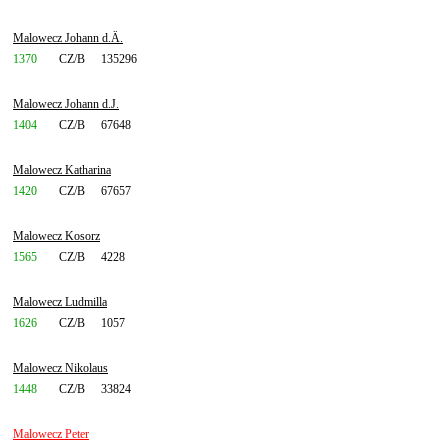
Malowecz Johann d.Ä.
1370
CZ/B
135296
Malowecz Johann d.J.
1404
CZ/B
67648
Malowecz Katharina
1420
CZ/B
67657
Malowecz Kosorz
1565
CZ/B
4228
Malowecz Ludmilla
1626
CZ/B
1057
Malowecz Nikolaus
1448
CZ/B
33824
Malowecz Peter