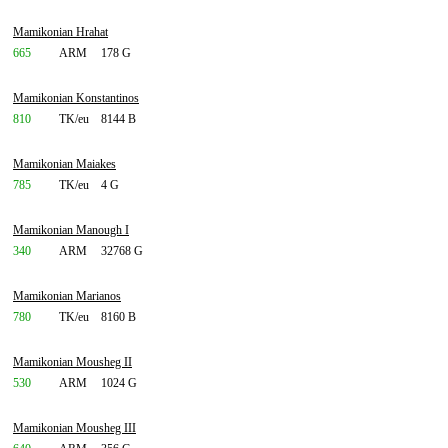
Mamikonian Hrahat
665
ARM
178 G
Mamikonian Konstantinos
810
TK/eu
8144 B
Mamikonian Maiakes
785
TK/eu
4 G
Mamikonian Manough I
340
ARM
32768 G
Mamikonian Marianos
780
TK/eu
8160 B
Mamikonian Mousheg II
530
ARM
1024 G
Mamikonian Mousheg III