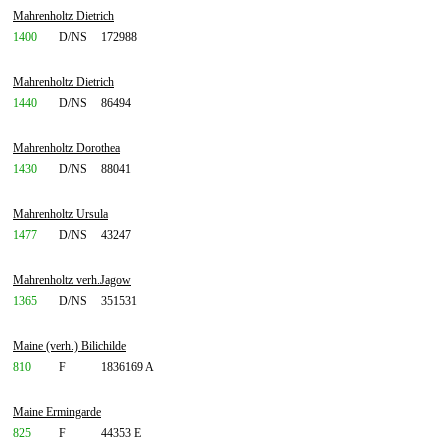
Mahrenholtz Dietrich
1400
D/NS
172988
Mahrenholtz Dietrich
1440
D/NS
86494
Mahrenholtz Dorothea
1430
D/NS
88041
Mahrenholtz Ursula
1477
D/NS
43247
Mahrenholtz verh.Jagow
1365
D/NS
351531
Maine (verh.) Bilichilde
810
F
1836169 A
Maine Ermingarde
825
F
44353 E