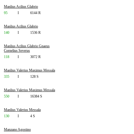
Manlius Acilius Glabrio
95
I
6144 R
Manlius Acilius Glabrio
140
I
1536 R
Manlius Acilius Glabrio Gnaeus
Cornelius Severus
118
I
3072 R
Manlius Valerius Maximus Messala
335
I
128 S
Manlius Valerius Maximus Messala
550
I
16384 S
Manlius Valerius Messala
130
I
4 S
Manzano Agostino