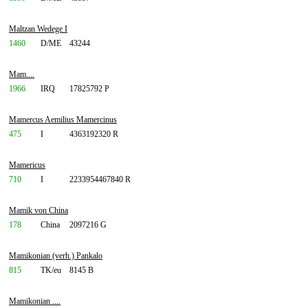
Maltzan Wedege I
1460
D/ME
43244
Mam....
1966
IRQ
17825792 P
Mamercus Aemilius Mamercinus
475
I
4363192320 R
Mamericus
710
I
2233954467840 R
Mamik von China
178
China
2097216 G
Mamikonian (verh.) Pankalo
815
TK/eu
8145 B
Mamikonian ....