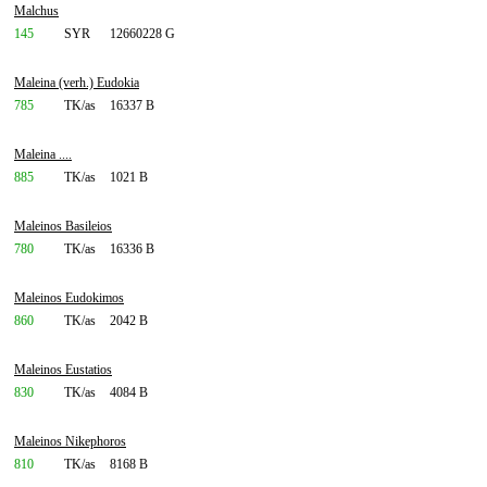
Malchus
145
SYR
12660228 G
Maleina (verh.) Eudokia
785
TK/as
16337 B
Maleina ....
885
TK/as
1021 B
Maleinos Basileios
780
TK/as
16336 B
Maleinos Eudokimos
860
TK/as
2042 B
Maleinos Eustatios
830
TK/as
4084 B
Maleinos Nikephoros
810
TK/as
8168 B