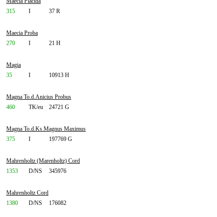
Maecia Placida
315
I
37 R
Maecia Proba
270
I
21 H
Magia
35
I
10913 H
Magna To.d.Anicius Probus
460
TK/eu
24721 G
Magna To.d.Ks.Magnus Maximus
375
I
197769 G
Mahrenholtz (Marenholtz) Cord
1353
D/NS
345976
Mahrenholtz Cord
1380
D/NS
176082