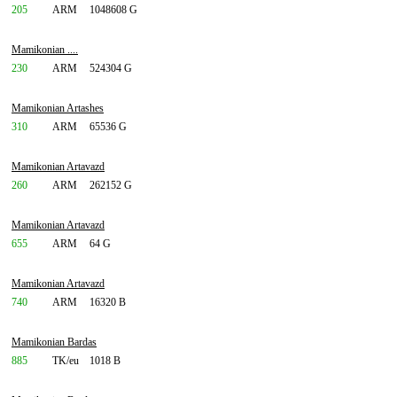
205
ARM
1048608 G
Mamikonian ....
230
ARM
524304 G
Mamikonian Artashes
310
ARM
65536 G
Mamikonian Artavazd
260
ARM
262152 G
Mamikonian Artavazd
655
ARM
64 G
Mamikonian Artavazd
740
ARM
16320 B
Mamikonian Bardas
885
TK/eu
1018 B