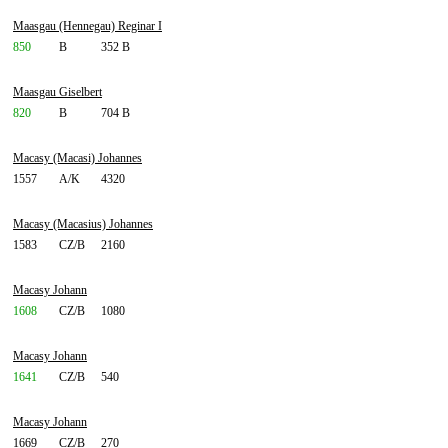
Maasgau (Hennegau) Reginar I
850
B
352 B
Maasgau Giselbert
820
B
704 B
Macasy (Macasi) Johannes
1557
A/K
4320
Macasy (Macasius) Johannes
1583
CZ/B
2160
Macasy Johann
1608
CZ/B
1080
Macasy Johann
1641
CZ/B
540
Macasy Johann
1669
CZ/B
270