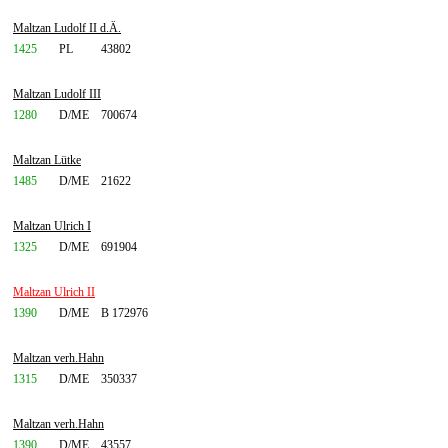
Maltzan Ludolf II d.Ä.
1425
PL
43802
Maltzan Ludolf III
1280
D/ME
700674
Maltzan Lütke
1485
D/ME
21622
Maltzan Ulrich I
1325
D/ME
691904
Maltzan Ulrich II
1390
D/ME
B 172976
Maltzan verh.Hahn
1315
D/ME
350337
Maltzan verh.Hahn
1390
D/ME
43557