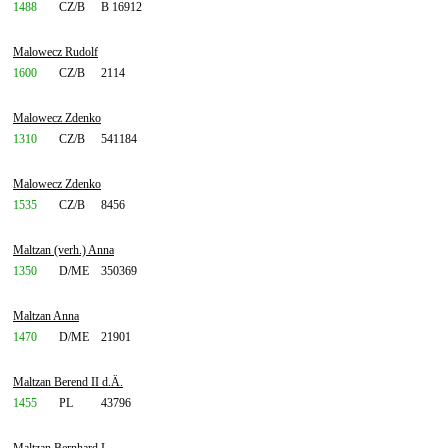
1488
CZ/B
B 16912
Malowecz Rudolf
1600
CZ/B
2114
Malowecz Zdenko
1310
CZ/B
541184
Malowecz Zdenko
1535
CZ/B
8456
Maltzan (verh.) Anna
1350
D/ME
350369
Maltzan Anna
1470
D/ME
21901
Maltzan Berend II d.Ä.
1455
PL
43796