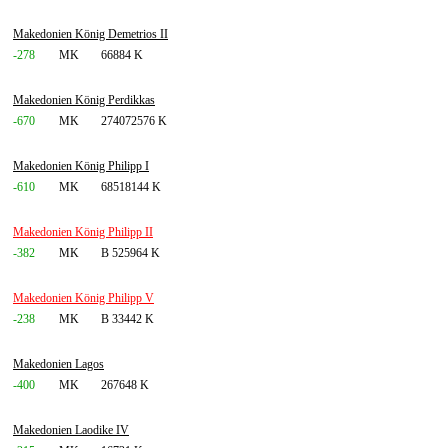
Makedonien König Demetrios II
-278
MK
66884 K
Makedonien König Perdikkas
-670
MK
274072576 K
Makedonien König Philipp I
-610
MK
68518144 K
Makedonien König Philipp II
-382
MK
B 525964 K
Makedonien König Philipp V
-238
MK
B 33442 K
Makedonien Lagos
-400
MK
267648 K
Makedonien Laodike IV