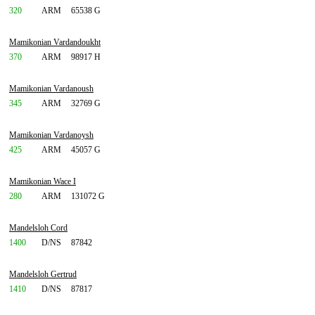
320
ARM
65538 G
Mamikonian Vardandoukht
370
ARM
98917 H
Mamikonian Vardanoush
345
ARM
32769 G
Mamikonian Vardanoysh
425
ARM
45057 G
Mamikonian Wace I
280
ARM
131072 G
Mandelsloh Cord
1400
D/NS
87842
Mandelsloh Gertrud
1410
D/NS
87817