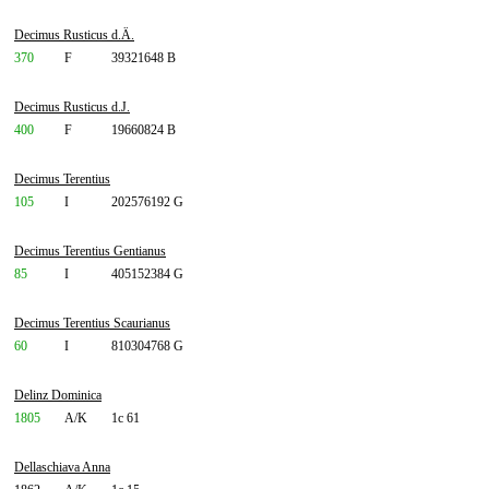
Decimus Rusticus d.Ä.
370
F
39321648 B
Decimus Rusticus d.J.
400
F
19660824 B
Decimus Terentius
105
I
202576192 G
Decimus Terentius Gentianus
85
I
405152384 G
Decimus Terentius Scaurianus
60
I
810304768 G
Delinz Dominica
1805
A/K
1c 61
Dellaschiava Anna