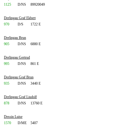
1125
D/NS
89920049
Derlingau Graf Ekbert
970
D/S
1722 E
Derlingau Brun
905
D/NS
6880 E
Derlingau Gertrud
995
D/NS
861 E
Derlingau Graf Brun
935
D/NS
3440 E
Derlingau Graf Liudolf
878
D/NS
13760 E
Dessin Luise
1570
D/ME
5407