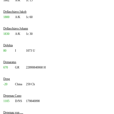
1862
A/K
1c 15
Dellaschiava Jakob
1800
A/K
1c 60
Dellaschiava Johann
1830
A/K
1c 30
Delphia
80
I
1073 U
Demaratus
670
GR
22890840068 H
Deng
-20
China
259 Ch
Depenau Cuno
1105
D/NS
179840098
Depenau von ....