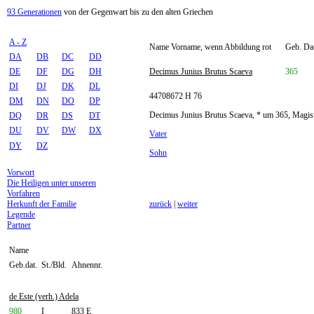
93 Generationen
von der Gegenwart bis zu den alten Griechen
A - Z
Name Vorname, wenn Abbildung rot
Geb. Dat
DA
DB
DC
DD
DE
DF
DG
DH
Decimus Junius Brutus Scaeva
365
DI
DJ
DK
DL
44708672 H 76
DM
DN
DO
DP
Decimus Junius Brutus Scaeva, * um 365, Magis
DQ
DR
DS
DT
DU
DV
DW
DX
Vater
DY
DZ
Sohn
Vorwort
Die Heiligen unter unseren
Vorfahren
Herkunft der Familie
zurück
|
weiter
Legende
Partner
Name
Geb.dat.
St./Bld.
Ahnennr.
de Este (verh.) Adela
980
I
833 E