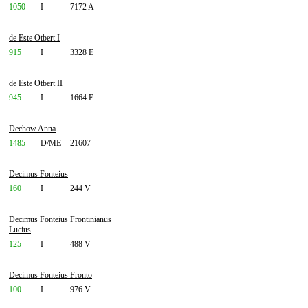
1050
I
7172 A
de Este Otbert I
915
I
3328 E
de Este Otbert II
945
I
1664 E
Dechow Anna
1485
D/ME
21607
Decimus Fonteius
160
I
244 V
Decimus Fonteius Frontinianus
Lucius
125
I
488 V
Decimus Fonteius Fronto
100
I
976 V