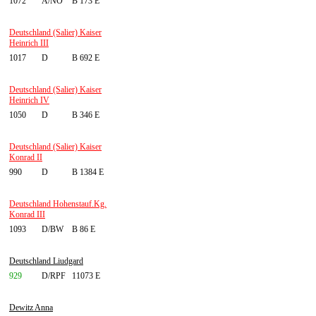
1072
A/NÖ
B 173 E
Deutschland (Salier) Kaiser
Heinrich III
1017
D
B 692 E
Deutschland (Salier) Kaiser
Heinrich IV
1050
D
B 346 E
Deutschland (Salier) Kaiser
Konrad II
990
D
B 1384 E
Deutschland Hohenstauf.Kg.
Konrad III
1093
D/BW
B 86 E
Deutschland Liudgard
929
D/RPF
11073 E
Dewitz Anna