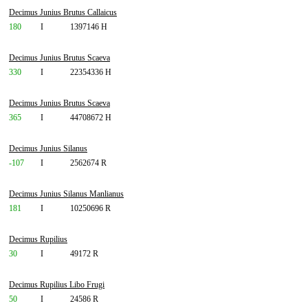
Decimus Junius Brutus Callaicus
180
I
1397146 H
Decimus Junius Brutus Scaeva
330
I
22354336 H
Decimus Junius Brutus Scaeva
365
I
44708672 H
Decimus Junius Silanus
-107
I
2562674 R
Decimus Junius Silanus Manlianus
181
I
10250696 R
Decimus Rupilius
30
I
49172 R
Decimus Rupilius Libo Frugi
50
I
24586 R