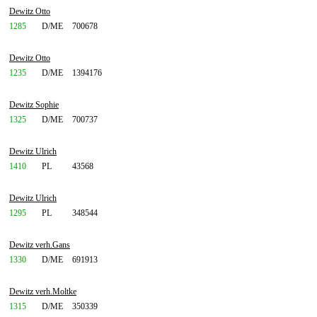
Dewitz Otto
1285
D/ME
700678
Dewitz Otto
1235
D/ME
1394176
Dewitz Sophie
1325
D/ME
700737
Dewitz Ulrich
1410
PL
43568
Dewitz Ulrich
1295
PL
348544
Dewitz verh.Gans
1330
D/ME
691913
Dewitz verh.Moltke
1315
D/ME
350339