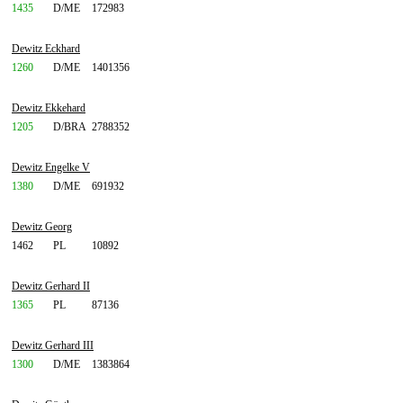
1435
D/ME
172983
Dewitz Eckhard
1260
D/ME
1401356
Dewitz Ekkehard
1205
D/BRA
2788352
Dewitz Engelke V
1380
D/ME
691932
Dewitz Georg
1462
PL
10892
Dewitz Gerhard II
1365
PL
87136
Dewitz Gerhard III
1300
D/ME
1383864