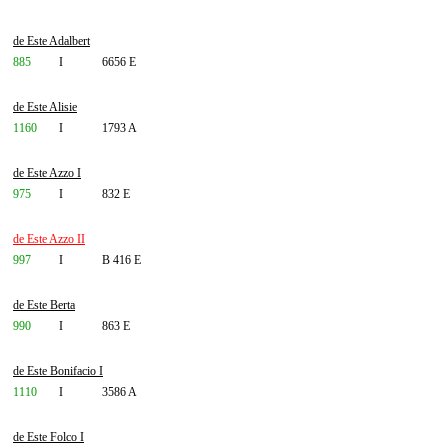
de Este Adalbert
885
I
6656 E
de Este Alisie
1160
I
1793 A
de Este Azzo I
975
I
832 E
de Este Azzo II
997
I
B 416 E
de Este Berta
990
I
863 E
de Este Bonifacio I
1110
I
3586 A
de Este Folco I