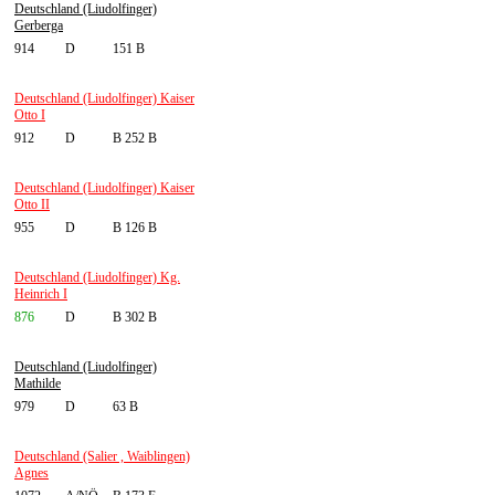
Deutschland (Liudolfinger)
Gerberga
914
D
151 B
Deutschland (Liudolfinger) Kaiser
Otto I
912
D
B 252 B
Deutschland (Liudolfinger) Kaiser
Otto II
955
D
B 126 B
Deutschland (Liudolfinger) Kg.
Heinrich I
876
D
B 302 B
Deutschland (Liudolfinger)
Mathilde
979
D
63 B
Deutschland (Salier , Waiblingen)
Agnes