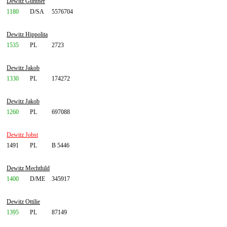
Dewitz Günther
1180
D/SA
5576704
Dewitz Hippolita
1535
PL
2723
Dewitz Jakob
1330
PL
174272
Dewitz Jakob
1260
PL
697088
Dewitz Jobst
1491
PL
B 5446
Dewitz Mechthild
1400
D/ME
345917
Dewitz Ottilie
1395
PL
87149