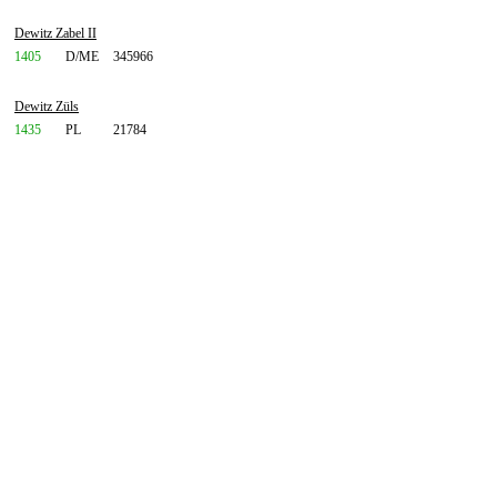
Dewitz Zabel II
1405
D/ME
345966
Dewitz Züls
1435
PL
21784