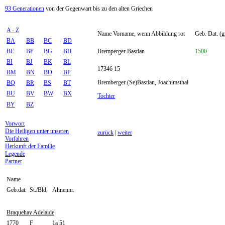
93 Generationen
von der Gegenwart bis zu den alten Griechen
A - Z
Name Vorname, wenn Abbildung rot
Geb. Dat. (g
BA
BB
BC
BD
BE
BF
BG
BH
Bremperger Bastian
1500
BI
BJ
BK
BL
17346 15
BM
BN
BO
BP
Bremberger (Se)Bastian, Joachimsthal
BQ
BR
BS
BT
BU
BV
BW
BX
Tochter
BY
BZ
Vorwort
Die Heiligen unter unseren
zurück
|
weiter
Vorfahren
Herkunft der Familie
Legende
Partner
Name
Geb.dat.
St./Bld.
Ahnennr.
Braquehay Adelaide
1770
F
1a 51