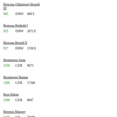
Breisgau (Zähringen) Bertold
III
985
D/BW
668 E
Breisgau Berthold I
935
D/BW
2672 E
Breisgau Bertold II
957
D/BW
1336 E
Bremperger Anna
1530
CZ/B
8673
Bremperger Bastian
1500
CZ/B
17346
Bren Helene
1500
CZ/B
8647
Brereton Margery