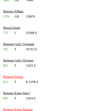
1405
GB
79489
Brereton William
1370
GB
158978
Brescia Suppo
775
I
355096 E
Bretagne (verh.) Argentael
795
F
107413 E
Bretagne (verh.) Oreguen
855
F
13425 E
Bretagne Erispoe
815
F
B 53706 E
Bretagne König Alan I
850
F
13424 E
Bretagne König Niminoe