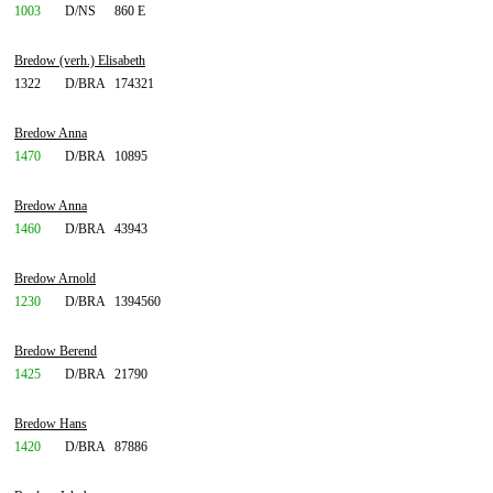
1003
D/NS
860 E
Bredow (verh.) Elisabeth
1322
D/BRA
174321
Bredow Anna
1470
D/BRA
10895
Bredow Anna
1460
D/BRA
43943
Bredow Arnold
1230
D/BRA
1394560
Bredow Berend
1425
D/BRA
21790
Bredow Hans
1420
D/BRA
87886