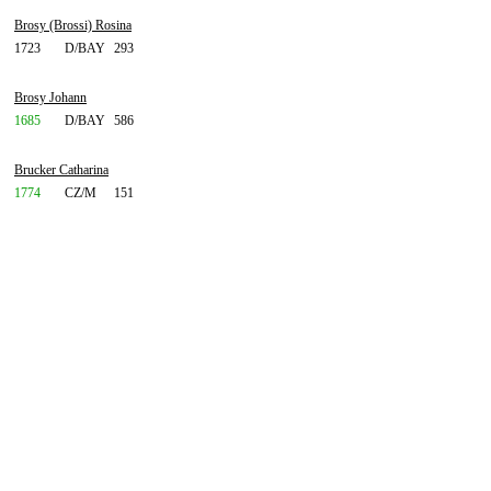
Brosy (Brossi) Rosina
1723
D/BAY
293
Brosy Johann
1685
D/BAY
586
Brucker Catharina
1774
CZ/M
151