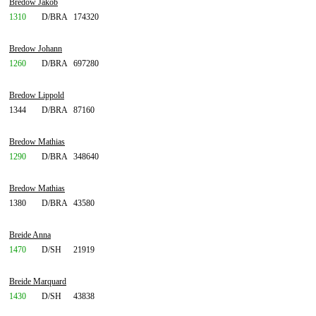
Bredow Jakob
1310
D/BRA
174320
Bredow Johann
1260
D/BRA
697280
Bredow Lippold
1344
D/BRA
87160
Bredow Mathias
1290
D/BRA
348640
Bredow Mathias
1380
D/BRA
43580
Breide Anna
1470
D/SH
21919
Breide Marquard
1430
D/SH
43838