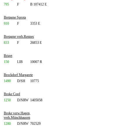
795
F
B 107412 E
Bretagne Sprota
910
F
3353 E
Bretagne verh.Rennes
833
F
26853 E
Briget
150
LIB
10007 R
Brockdorf Margarete
1490
D/SH
10775
Broke Cord
1250
D/NRW
1405058
Broke verw.Hagen,
verh.Münchhausen
1280
D/NRW
702529