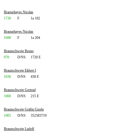
Braquehayes Nicolas
1720
F
1a 102
Braquehayes Nicolas
1690
F
1a 204
Braunschweig Bruno
970
D/NS
1720 E
Braunschweig Ekbert I
1036
D/NS
430 E
Braunschweig Gertrud
1060
D/NS
215 E
Braunschweig Gräfin Gisela
1005
D/NS
352583719
Braunschweig Ludolf