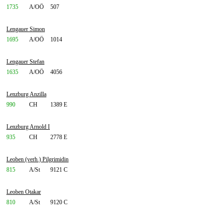
1735
A/OÖ
507
Lengauer Simon
1695
A/OÖ
1014
Lengauer Stefan
1635
A/OÖ
4056
Lenzburg Anzilla
990
CH
1389 E
Lenzburg Arnold I
935
CH
2778 E
Leoben (verh.) Pilgrimidin
815
A/St
9121 C
Leoben Otakar
810
A/St
9120 C