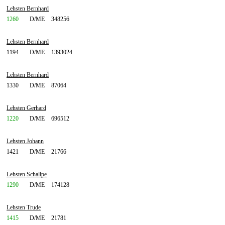
Lehsten Bernhard
1260
D/ME
348256
Lehsten Bernhard
1194
D/ME
1393024
Lehsten Bernhard
1330
D/ME
87064
Lehsten Gerhard
1220
D/ME
696512
Lehsten Johann
1421
D/ME
21766
Lehsten Schalipe
1290
D/ME
174128
Lehsten Trude
1415
D/ME
21781