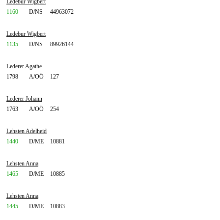
Ledebur Wigbert
1160
D/NS
44963072
Ledebur Wigbert
1135
D/NS
89926144
Lederer Agathe
1798
A/OÖ
127
Lederer Johann
1763
A/OÖ
254
Lehsten Adelheid
1440
D/ME
10881
Lehsten Anna
1465
D/ME
10885
Lehsten Anna
1445
D/ME
10883