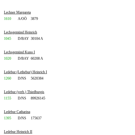
Lechner Margareta
1610
A/OÖ
3879
Lechsgemünd Heinrich
1045
D/BAY
30104 A
Lechsgemünd Kuno I
1020
D/BAY
60208 A
Ledebur (Lethebur) Heinrich I
1260
D/NS
5620384
Ledebur (verh.) Thiedburgis
1155
D/NS
89926145
Ledebur Catharina
1395
D/NS
175637
Ledebur Heinrich II