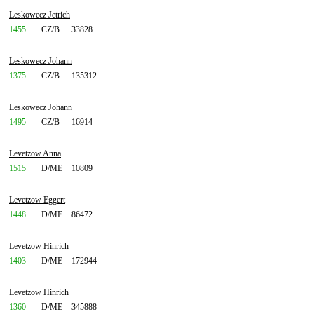
Leskowecz Jetrich
1455
CZ/B
33828
Leskowecz Johann
1375
CZ/B
135312
Leskowecz Johann
1495
CZ/B
16914
Levetzow Anna
1515
D/ME
10809
Levetzow Eggert
1448
D/ME
86472
Levetzow Hinrich
1403
D/ME
172944
Levetzow Hinrich
1360
D/ME
345888