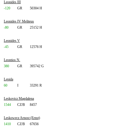
Leonides III
-120
GR
50304 H
Leonides IV Meliteus
-80
GR
25152 H
Leonides V
-45
GR
12576 H
Leontios N.
380
GR
395742 G
Lepida
60
I
33291 R
Leskovicz Magdalena
1544
CZ/B
8457
Leskowecz Arnost (Ernst)
1410
CZ/B
67656