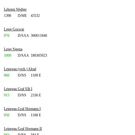
Lehsten Wedige
1390
D/ME
43532
Leige Goswin
970
D/SAA
360611846
Leige Sigena
1000
D/SAA
180305923
Leinegau (verh.) Alrad
960
D/NS
1169 E
Leinegau Graf Elli I
915
D/NS
2336 E
Leinegau Graf Hermann I
950
D/NS
1168 E
Leinegau Graf Hermann II