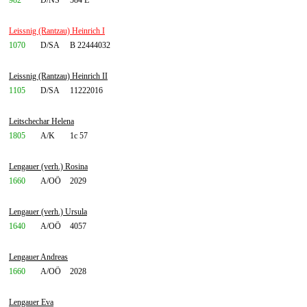
982
D/NS
584 E
Leissnig (Rantzau) Heinrich I
1070
D/SA
B 22444032
Leissnig (Rantzau) Heinrich II
1105
D/SA
11222016
Leitschechar Helena
1805
A/K
1c 57
Lengauer (verh.) Rosina
1660
A/OÖ
2029
Lengauer (verh.) Ursula
1640
A/OÖ
4057
Lengauer Andreas
1660
A/OÖ
2028
Lengauer Eva