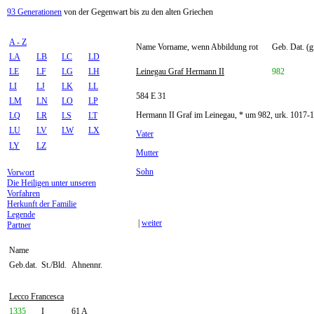
93 Generationen
von der Gegenwart bis zu den alten Griechen
A - Z
Name Vorname, wenn Abbildung rot
Geb. Dat. (g
LA
LB
LC
LD
LE
LF
LG
LH
Leinegau Graf Hermann II
982
LI
LJ
LK
LL
584 E 31
LM
LN
LO
LP
Hermann II Graf im Leinegau, * um 982, urk. 1017-
LQ
LR
LS
LT
LU
LV
LW
LX
Vater
LY
LZ
Mutter
Sohn
Vorwort
Die Heiligen unter unseren
Vorfahren
Herkunft der Familie
Legende
|
weiter
Partner
Name
Geb.dat.
St./Bld.
Ahnennr.
Lecco Francesca
1335
I
61 A