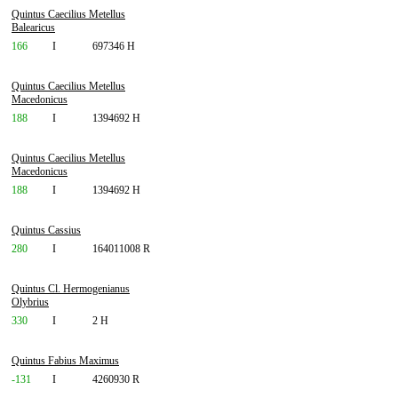
Quintus Caecilius Metellus
Balearicus
166
I
697346 H
Quintus Caecilius Metellus
Macedonicus
188
I
1394692 H
Quintus Caecilius Metellus
Macedonicus
188
I
1394692 H
Quintus Cassius
280
I
164011008 R
Quintus Cl. Hermogenianus
Olybrius
330
I
2 H
Quintus Fabius Maximus
-131
I
4260930 R