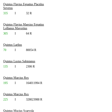
Quintus Flavius Egnatius Placidus
Severus
335
I
32 R
Quintus Flavius Maesius Egnatius
Lollianus Mavortius
305
I
64 R
Quintus Laelius
70
I
80054 R
Quintus Lusius Sabinianus
135
I
2306 R
Quintus Marcius Rex
195
I
164011994 R
Quintus Marcius Rex
225
I
328023988 R
Quintus Mucius Scaevola