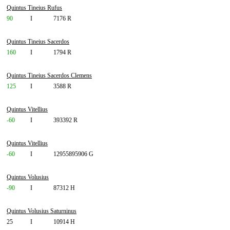
Quintus Tineius Rufus
90
I
7176 R
Quintus Tineius Sacerdos
160
I
1794 R
Quintus Tineius Sacerdos Clemens
125
I
3588 R
Quintus Vitellius
-60
I
393392 R
Quintus Vitellius
-60
I
12955895906 G
Quintus Volusius
-90
I
87312 H
Quintus Volusius Saturninus
25
I
10914 H