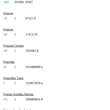
1405
D/NRW
87847
Quinctia
-50
I
87321 H
Quinctia
-60
I
174721 H
Quinctia Crispina
-60
I
2562681 R
Quinctilia
30
I
1619486989 G
Quinctilius Varus
5
I
3238973978 G
Quintus Aemilius Barbula
375
I
1090809856 R