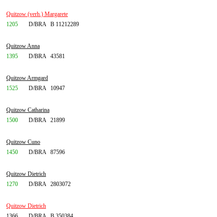
Quitzow (verh.) Margarete
1205
D/BRA
B 11212289
Quitzow Anna
1395
D/BRA
43581
Quitzow Armgard
1525
D/BRA
10947
Quitzow Catharina
1500
D/BRA
21899
Quitzow Cuno
1450
D/BRA
87596
Quitzow Dietrich
1270
D/BRA
2803072
Quitzow Dietrich
1366
D/BRA
B 350384