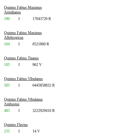
Quintus Fabius Maximus
Aemilianus
190
I
17043720 R
Quintus Fabius Maximus
Allobrogicus
164
I
8521860 R
Quintus Fabius Titanus
105
I
962 V
Quintus Fabius Vibulanus
505
I
6445858832 R
Quintus Fabius Vibulanus
Ambustus
485
I
3222929416 R
Quintus Flavius
255
I
14 V