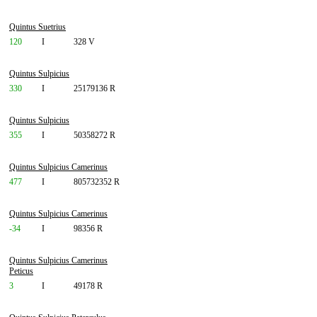
Quintus Suetrius
120
I
328 V
Quintus Sulpicius
330
I
25179136 R
Quintus Sulpicius
355
I
50358272 R
Quintus Sulpicius Camerinus
477
I
805732352 R
Quintus Sulpicius Camerinus
-34
I
98356 R
Quintus Sulpicius Camerinus
Peticus
3
I
49178 R