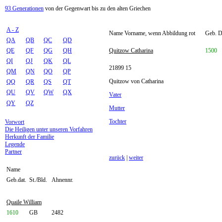
93 Generationen
von der Gegenwart bis zu den alten Griechen
A - Z
Name Vorname, wenn Abbildung rot
Geb. Da
QA
QB
QC
QD
QE
QF
QG
QH
Quitzow Catharina
1500
QI
QJ
QK
QL
21899 15
QM
QN
QO
QP
Quitzow von Catharina
QQ
QR
QS
QT
QU
QV
QW
QX
Vater
QY
QZ
Mutter
Tochter
Vorwort
Die Heiligen unter unseren Vorfahren
Herkunft der Familie
Legende
Partner
zurück
|
weiter
Name
Geb.dat.
St./Bld.
Ahnennr.
Quaile William
1610
GB
2482