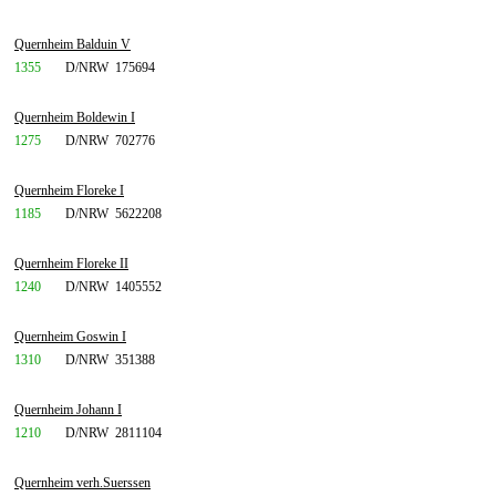
Quernheim Balduin V
1355
D/NRW
175694
Quernheim Boldewin I
1275
D/NRW
702776
Quernheim Floreke I
1185
D/NRW
5622208
Quernheim Floreke II
1240
D/NRW
1405552
Quernheim Goswin I
1310
D/NRW
351388
Quernheim Johann I
1210
D/NRW
2811104
Quernheim verh.Suerssen