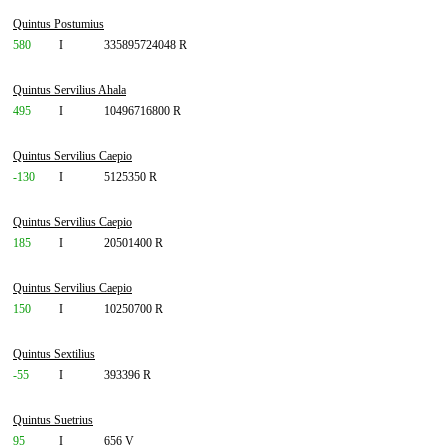
Quintus Postumius
580
I
335895724048 R
Quintus Servilius Ahala
495
I
10496716800 R
Quintus Servilius Caepio
-130
I
5125350 R
Quintus Servilius Caepio
185
I
20501400 R
Quintus Servilius Caepio
150
I
10250700 R
Quintus Sextilius
-55
I
393396 R
Quintus Suetrius
95
I
656 V