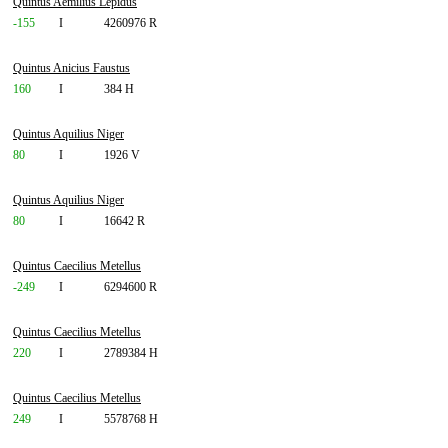
Quintus Aemilius Lepidus
-155
I
4260976 R
Quintus Anicius Faustus
160
I
384 H
Quintus Aquilius Niger
80
I
1926 V
Quintus Aquilius Niger
80
I
16642 R
Quintus Caecilius Metellus
-249
I
6294600 R
Quintus Caecilius Metellus
220
I
2789384 H
Quintus Caecilius Metellus
249
I
5578768 H