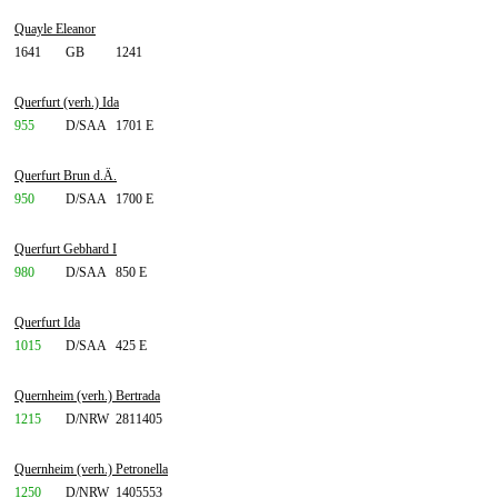
Quayle Eleanor
1641
GB
1241
Querfurt (verh.) Ida
955
D/SAA
1701 E
Querfurt Brun d.Ä.
950
D/SAA
1700 E
Querfurt Gebhard I
980
D/SAA
850 E
Querfurt Ida
1015
D/SAA
425 E
Quernheim (verh.) Bertrada
1215
D/NRW
2811405
Quernheim (verh.) Petronella
1250
D/NRW
1405553