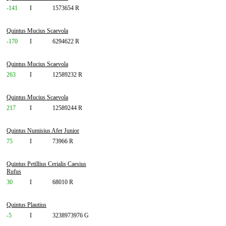
-141
I
1573654 R
Quintus Mucius Scaevola
-170
I
6294622 R
Quintus Mucius Scaevola
263
I
12589232 R
Quintus Mucius Scaevola
217
I
12589244 R
Quintus Numisius Afer Junior
75
I
73966 R
Quintus Petillius Cerialis Caesius
Rufus
30
I
68010 R
Quintus Plautius
-5
I
3238973976 G