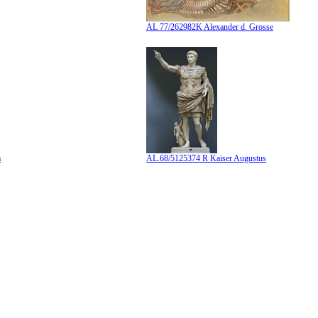
AL 77/262982K Alexander d. Grosse
a
AL.68/5125374 R Kaiser Augustus