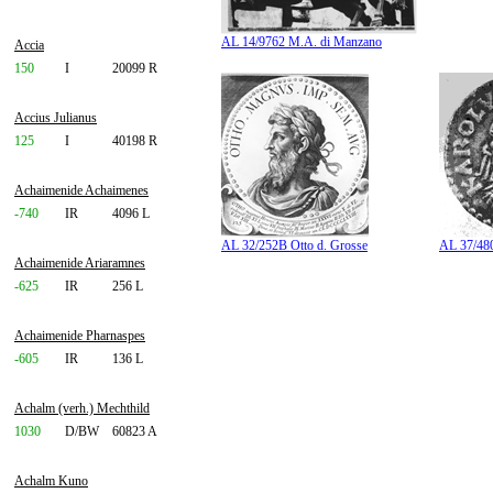
AL 14/9762 M.A. di Manzano
Accia
150
I
20099 R
Accius Julianus
125
I
40198 R
Achaimenide Achaimenes
-740
IR
4096 L
AL 32/252B Otto d. Grosse
AL 37/480
Achaimenide Ariaramnes
-625
IR
256 L
Achaimenide Pharnaspes
-605
IR
136 L
Achalm (verh.) Mechthild
1030
D/BW
60823 A
Achalm Kuno