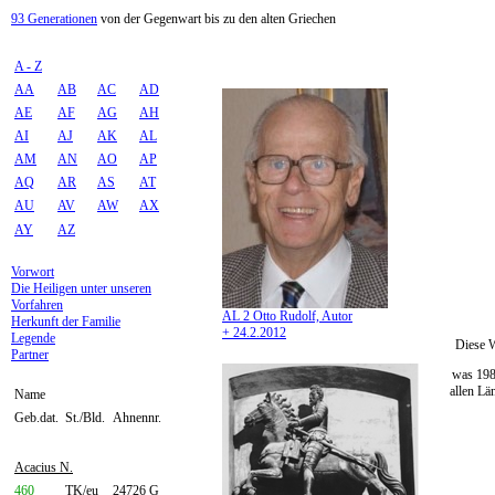
93 Generationen
von der Gegenwart bis zu den alten Griechen
A - Z
AA
AB
AC
AD
AE
AF
AG
AH
AI
AJ
AK
AL
AM
AN
AO
AP
AQ
AR
AS
AT
AU
AV
AW
AX
AY
AZ
Vorwort
Die Heiligen unter unseren
Vorfahren
AL 2 Otto Rudolf, Autor
Herkunft der Familie
+ 24.2.2012
Legende
Diese W
Partner
was 198
allen Lä
Name
Geb.dat.
St./Bld.
Ahnennr.
Acacius N.
460
TK/eu
24726 G