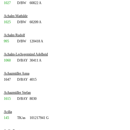
1027
D/BW
60822 A
Achalm Mathilde
1025
D/BW
60209 A
Achalm Rudolf
995
D/BW
120418 A
Achalm-Lechsgemünd Adelheid
1060
D/BAY
30411 A
Achazmüller Anna
1647
D/BAY
4015
Achazmüller Stefan
1615
D/BAY
8030
Acilia
145
TK/as
101217941 G