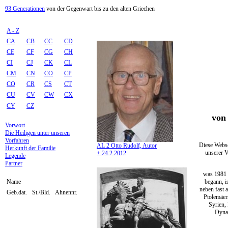
93 Generationen
von der Gegenwart bis zu den alten Griechen
A - Z
CA
CB
CC
CD
CE
CF
CG
CH
CI
CJ
CK
CL
CM
CN
CO
CP
CQ
CR
CS
CT
CU
CV
CW
CX
CY
CZ
von 
Vorwort
Die Heiligen unter unseren
Vorfahren
Diese Webse
AL 2 Otto Rudolf, Autor
Herkunft der Familie
unserer V
+ 24.2.2012
Legende
Partner
was 1981 
begann, i
Name
neben fast 
Geb.dat.
St./Bld.
Ahnennr.
Ptolemäer
Syrien,
Dynas