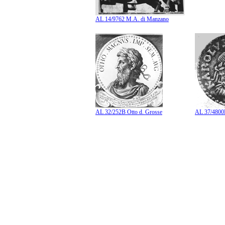
AL 14/9762 M.A. di Manzano
AL 32/252B Otto d. Grosse
AL 37/4800B