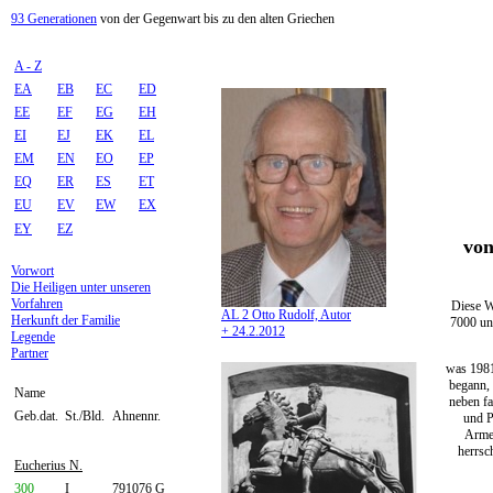
93 Generationen
von der Gegenwart bis zu den alten Griechen
A - Z
EA
EB
EC
ED
EE
EF
EG
EH
EI
EJ
EK
EL
EM
EN
EO
EP
EQ
ER
ES
ET
EU
EV
EW
EX
EY
EZ
von
Vorwort
Die Heiligen unter unseren
Vorfahren
Diese W
AL 2 Otto Rudolf, Autor
Herkunft der Familie
7000 un
+ 24.2.2012
Legende
Partner
was 1981
begann, 
Name
neben fa
Geb.dat.
St./Bld.
Ahnennr.
und P
Armen
herrsc
Eucherius N.
300
I
791076 G