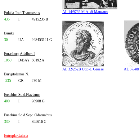
AL 14/9762 M.A. di Manzano
Eulalia To.d.Thaumastus
435
F
4915235 B
Eunike
30
UA
268453121 G
Eurasburg Adalbert I
1050
D/BAY
60192 A
AL 32/252B Otto d. Grosse
AL 37/480
Euryptolemos N.
-535
GR
270 M
Eusebius So.d.Flavianus
400
I
98908 G
Eusebius So.d.Sept. Odaenathus
330
I
395616 G
Eutropia Galeria