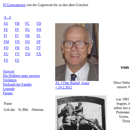
93 Generationen
von der Gegenwart bis zu den alten Griechen
A - Z
FA
FB
FC
FD
FE
FF
FG
FH
FI
FJ
FK
FL
FM
FN
FO
FP
FQ
FR
FS
FT
FU
FV
FW
FX
FY
FZ
von 
Vorwort
Die Heiligen unter unseren
Vorfahren
Diese Webse
AL 2 Otto Rudolf, Autor
Herkunft der Familie
unserer V
+ 24.2.2012
Legende
Partner
was 1981 
begann, i
Name
neben fast 
Geb.dat.
St./Bld.
Ahnennr.
Ptolemäer
Syrien,
Dynas