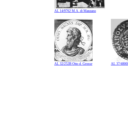
AL 14/9762 M.A. di Manzano
AL 32/252B Otto d. Grosse
AL 37/4800B