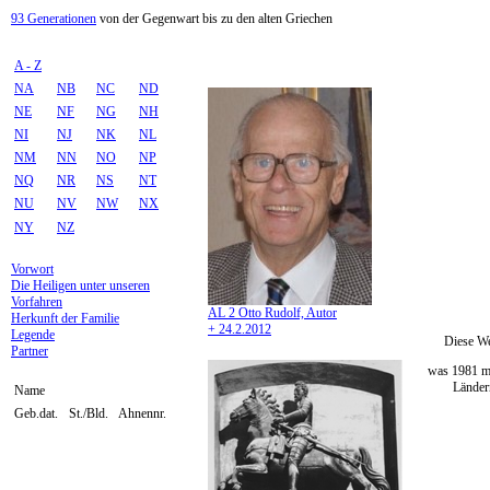
93 Generationen
von der Gegenwart bis zu den alten Griechen
A - Z
NA
NB
NC
ND
NE
NF
NG
NH
NI
NJ
NK
NL
NM
NN
NO
NP
NQ
NR
NS
NT
NU
NV
NW
NX
NY
NZ
Vorwort
Die Heiligen unter unseren
Vorfahren
AL 2 Otto Rudolf, Autor
Herkunft der Familie
+ 24.2.2012
Legende
Diese We
Partner
was 1981 mi
Ländern
Name
Geb.dat.
St./Bld.
Ahnennr.