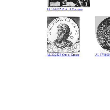
AL 14/9762 M.A. di Manzano
AL 32/252B Otto d. Grosse
AL 37/4800B