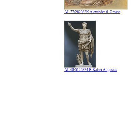
AL 77/262982K Alexander d. Grosse
AL.68/5125374 R Kaiser Augustus