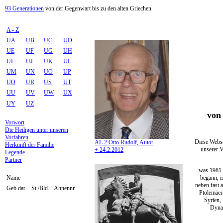
93 Generationen
von der Gegenwart bis zu den alten Griechen
A - Z
UA
UB
UC
UD
UE
UF
UG
UH
UI
UJ
UK
UL
UM
UN
UO
UP
UQ
UR
US
UT
UU
UV
UW
UX
UY
UZ
von 
Vorwort
Die Heiligen unter unseren
Vorfahren
Diese Webse
AL 2 Otto Rudolf, Autor
Herkunft der Familie
unserer V
+ 24.2.2012
Legende
Partner
was 1981 
begann, i
Name
neben fast 
Geb.dat.
St./Bld.
Ahnennr.
Ptolemäer
Syrien,
Dynas