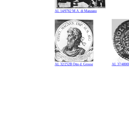
AL 14/9762 M.A. di Manzano
AL 32/252B Otto d. Grosse
AL 37/4800B