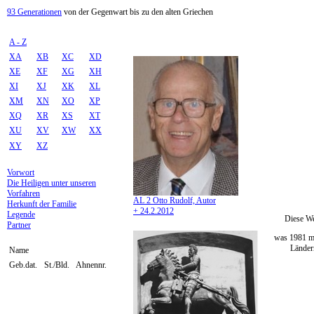
93 Generationen
von der Gegenwart bis zu den alten Griechen
A - Z
XA
XB
XC
XD
XE
XF
XG
XH
XI
XJ
XK
XL
XM
XN
XO
XP
XQ
XR
XS
XT
XU
XV
XW
XX
XY
XZ
Vorwort
Die Heiligen unter unseren
Vorfahren
AL 2 Otto Rudolf, Autor
Herkunft der Familie
+ 24.2.2012
Legende
Diese We
Partner
was 1981 mi
Ländern
Name
Geb.dat.
St./Bld.
Ahnennr.