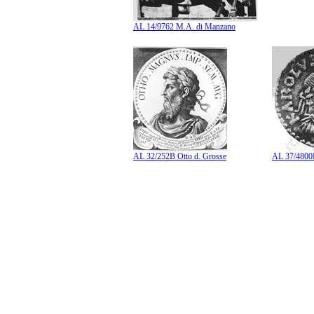
AL 14/9762 M.A. di Manzano
AL 32/252B Otto d. Grosse
AL 37/4800B