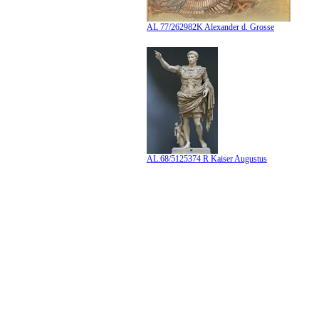
AL 77/262982K Alexander d. Grosse
AL.68/5125374 R Kaiser Augustus