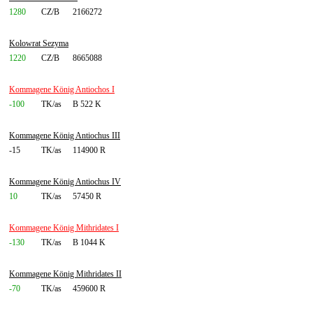
1280
CZ/B
2166272
Kolowrat Sezyma
1220
CZ/B
8665088
Kommagene König Antiochos I
-100
TK/as
B 522 K
Kommagene König Antiochus III
-15
TK/as
114900 R
Kommagene König Antiochus IV
10
TK/as
57450 R
Kommagene König Mithridates I
-130
TK/as
B 1044 K
Kommagene König Mithridates II
-70
TK/as
459600 R