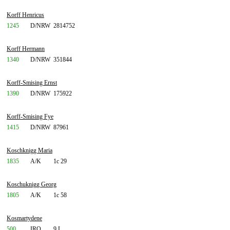
Korff Henricus
1245
D/NRW
2814752
Korff Hermann
1340
D/NRW
351844
Korff-Smising Ernst
1390
D/NRW
175922
Korff-Smising Fye
1415
D/NRW
87961
Koschknigg Maria
1835
A/K
1c 29
Koschuknigg Georg
1805
A/K
1c 58
Kosmartydene
500
IRQ
9 L