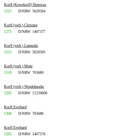
Korff (Kersekorff) Henricus
1225
D/NRW
5629504
Korff (verh.) Christine
1275
D/NRW
1407377
Korff (verh.) Lutmodis
1225
D/NRW
5629505
Korff (verh.) Mette
1310
D/NRW
703689
Korff (verh.) Wendelmodis
1205
D/NRW
11259009
Korff Everhard
1300
D/NRW
703688
Korff Everhard
1265
D/NRW
1407376