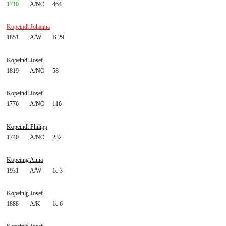
1710
A/NÖ
464
Kopeindl Johanna
1851
A/W
B 29
Kopeindl Josef
1819
A/NÖ
58
Kopeindl Josef
1776
A/NÖ
116
Kopeindl Philipp
1740
A/NÖ
232
Kopeinig Anna
1931
A/W
1c 3
Kopeinig Josef
1888
A/K
1c 6