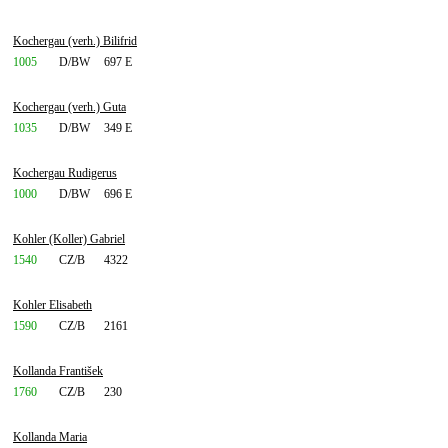
Kochergau (verh.) Bilifrid
1005
D/BW
697 E
Kochergau (verh.) Guta
1035
D/BW
349 E
Kochergau Rudigerus
1000
D/BW
696 E
Kohler (Koller) Gabriel
1540
CZ/B
4322
Kohler Elisabeth
1590
CZ/B
2161
Kollanda František
1760
CZ/B
230
Kollanda Maria