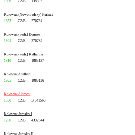
1390
CZ/B
135392
Kolowrat (Nowohradsky) Purkart
1355
CZ/B
270784
Kolowrat (verh.) Bonuse
1365
CZ/B
270785
Kolowrat (verh.) Katharina
1310
CZ/B
1083137
Kolowrat Adalbert
1305
CZ/B
1083136
Kolowrat Albrecht
1330
CZ/B
B 541568
Kolowrat Jaroslav I
1250
CZ/B
4332544
Kolowrat Jaroslav II