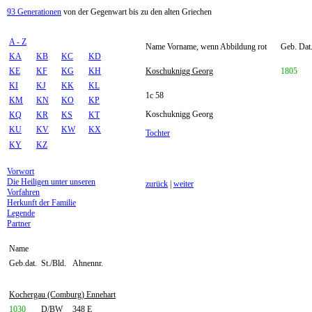
93 Generationen
von der Gegenwart bis zu den alten Griechen
A - Z
Name Vorname, wenn Abbildung rot
Geb. Dat.
KA
KB
KC
KD
KE
KF
KG
KH
Koschuknigg Georg
1805
KI
KJ
KK
KL
1c 58
KM
KN
KO
KP
Koschuknigg Georg
KQ
KR
KS
KT
KU
KV
KW
KX
Tochter
KY
KZ
Vorwort
Die Heiligen unter unseren
zurück
|
weiter
Vorfahren
Herkunft der Familie
Legende
Partner
Name
Geb.dat.
St./Bld.
Ahnennr.
Kochergau (Comburg) Ennehart
1030
D/BW
348 E