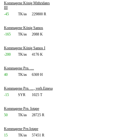
Kommagene König Mithridates
III
-45
TK/as
229800 R
Kommagene König Samos
-165
TK/as
2088 K
Kommagene König Samos I
-200
TK/as
4176 K
Kommagene Prn. ....
40
TK/as
6369 H
Kommagene Prn. ...., verh.Emesa
-15
SYR
1025 T
Kommagene Prn. Iotape
50
TK/as
28725 R
Kommagene Prn.Iotape
15
TK/as
57451 R