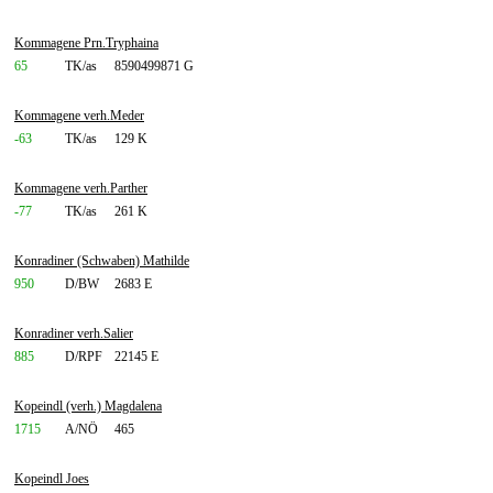
Kommagene Prn.Tryphaina
65
TK/as
8590499871 G
Kommagene verh.Meder
-63
TK/as
129 K
Kommagene verh.Parther
-77
TK/as
261 K
Konradiner (Schwaben) Mathilde
950
D/BW
2683 E
Konradiner verh.Salier
885
D/RPF
22145 E
Kopeindl (verh.) Magdalena
1715
A/NÖ
465
Kopeindl Joes