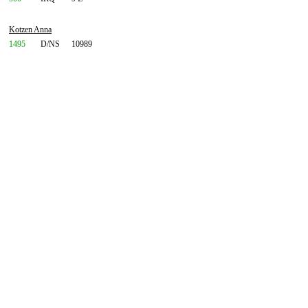
Kotzen Anna
1495
D/NS
10989