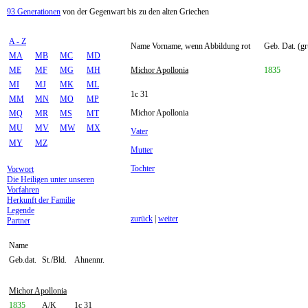
93 Generationen
von der Gegenwart bis zu den alten Griechen
A - Z
Name Vorname, wenn Abbildung rot
Geb. Dat. (gr
MA
MB
MC
MD
ME
MF
MG
MH
Michor Apollonia
1835
MI
MJ
MK
ML
1c 31
MM
MN
MO
MP
Michor Apollonia
MQ
MR
MS
MT
MU
MV
MW
MX
Vater
MY
MZ
Mutter
Tochter
Vorwort
Die Heiligen unter unseren
Vorfahren
Herkunft der Familie
Legende
zurück
|
weiter
Partner
Name
Geb.dat.
St./Bld.
Ahnennr.
Michor Apollonia
1835
A/K
1c 31