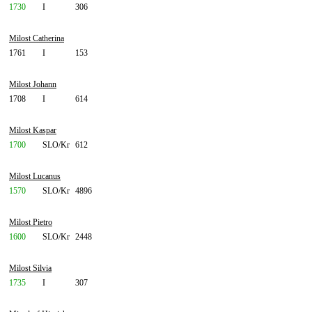
1730
I
306
Milost Catherina
1761
I
153
Milost Johann
1708
I
614
Milost Kaspar
1700
SLO/Kr
612
Milost Lucanus
1570
SLO/Kr
4896
Milost Pietro
1600
SLO/Kr
2448
Milost Silvia
1735
I
307