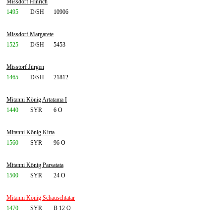
Missdorf Hinrich
1495
D/SH
10906
Missdorf Margarete
1525
D/SH
5453
Misstorf Jürgen
1465
D/SH
21812
Mitanni König Artatama I
1440
SYR
6 O
Mitanni König Kirta
1560
SYR
96 O
Mitanni König Parsatata
1500
SYR
24 O
Mitanni König Schauschtatar
1470
SYR
B 12 O