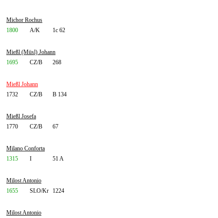
Michor Rochus
1800
A/K
1c 62
Mießl (Müsl) Johann
1695
CZ/B
268
Mießl Johann
1732
CZ/B
B 134
Mießl Josefa
1770
CZ/B
67
Milano Conforta
1315
I
51 A
Milost Antonio
1655
SLO/Kr
1224
Milost Antonio