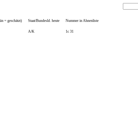
ün = geschätzt)
Staat/Bundesld. heute
Nummer in Ahnenliste
A/K
1c 31