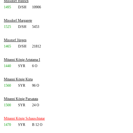
Missdorf Hinrich
1495
D/SH
10906
Missdorf Margarete
1525
D/SH
5453
Misstorf Jürgen
1465
D/SH
21812
Mitanni König Artatama I
1440
SYR
6 O
Mitanni König Kirta
1560
SYR
96 O
Mitanni König Parsatata
1500
SYR
24 O
Mitanni König Schauschtatar
1470
SYR
B 12 O