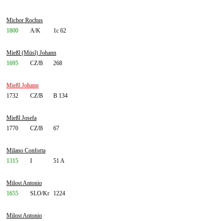
Michor Rochus
1800
A/K
1c 62
Mießl (Müsl) Johann
1695
CZ/B
268
Mießl Johann
1732
CZ/B
B 134
Mießl Josefa
1770
CZ/B
67
Milano Conforta
1315
I
51 A
Milost Antonio
1655
SLO/Kr
1224
Milost Antonio