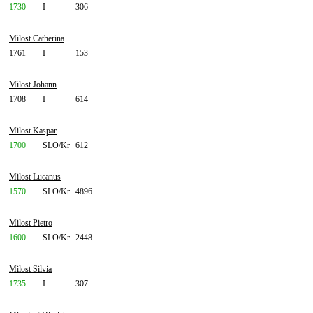
1730
I
306
Milost Catherina
1761
I
153
Milost Johann
1708
I
614
Milost Kaspar
1700
SLO/Kr
612
Milost Lucanus
1570
SLO/Kr
4896
Milost Pietro
1600
SLO/Kr
2448
Milost Silvia
1735
I
307