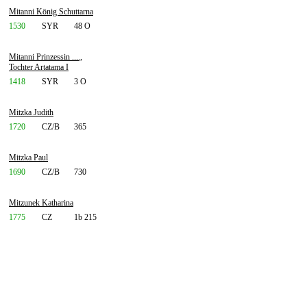
Mitanni König Schuttarna
1530
SYR
48 O
Mitanni Prinzessin ....,
Tochter Artatama I
1418
SYR
3 O
Mitzka Judith
1720
CZ/B
365
Mitzka Paul
1690
CZ/B
730
Mitzunek Katharina
1775
CZ
1b 215