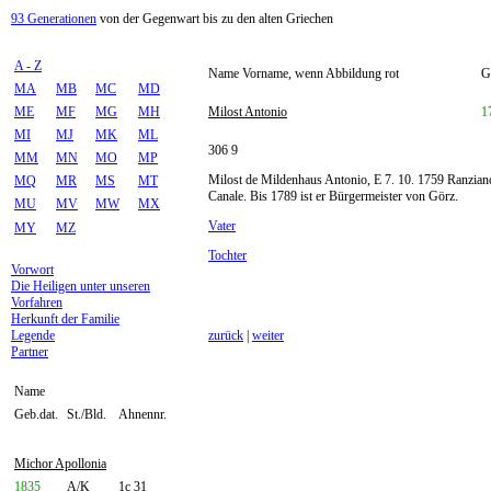
93 Generationen
von der Gegenwart bis zu den alten Griechen
A - Z
Name Vorname, wenn Abbildung rot
G
MA
MB
MC
MD
ME
MF
MG
MH
Milost Antonio
1
MI
MJ
MK
ML
306 9
MM
MN
MO
MP
Milost de Mildenhaus Antonio, E 7. 10. 1759 Ranziano, 
MQ
MR
MS
MT
Canale. Bis 1789 ist er Bürgermeister von Görz.
MU
MV
MW
MX
Vater
MY
MZ
Tochter
Vorwort
Die Heiligen unter unseren
Vorfahren
Herkunft der Familie
Legende
zurück
|
weiter
Partner
Name
Geb.dat.
St./Bld.
Ahnennr.
Michor Apollonia
1835
A/K
1c 31