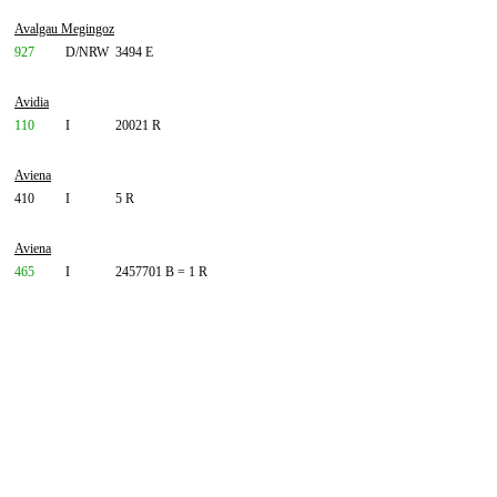
Avalgau Megingoz
927
D/NRW
3494 E
Avidia
110
I
20021 R
Aviena
410
I
5 R
Aviena
465
I
2457701 B = 1 R