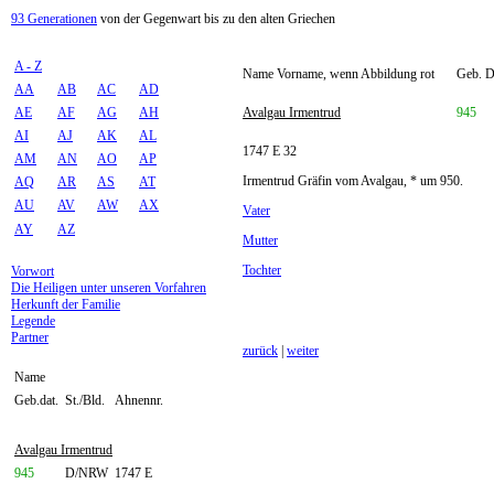
93 Generationen
von der Gegenwart bis zu den alten Griechen
A - Z
Name Vorname, wenn Abbildung rot
Geb. Da
AA
AB
AC
AD
AE
AF
AG
AH
Avalgau Irmentrud
945
AI
AJ
AK
AL
1747 E 32
AM
AN
AO
AP
Irmentrud Gräfin vom Avalgau, * um 950.
AQ
AR
AS
AT
AU
AV
AW
AX
Vater
AY
AZ
Mutter
Tochter
Vorwort
Die Heiligen unter unseren Vorfahren
Herkunft der Familie
Legende
Partner
zurück
|
weiter
Name
Geb.dat.
St./Bld.
Ahnennr.
Avalgau Irmentrud
945
D/NRW
1747 E