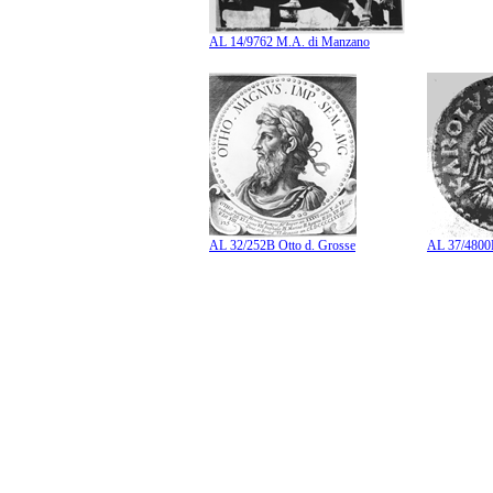
AL 14/9762 M.A. di Manzano
AL 32/252B Otto d. Grosse
AL 37/4800B