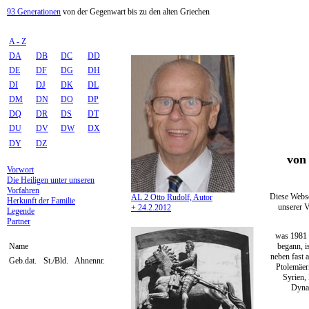
93 Generationen
von der Gegenwart bis zu den alten Griechen
A - Z
DA
DB
DC
DD
DE
DF
DG
DH
DI
DJ
DK
DL
DM
DN
DO
DP
DQ
DR
DS
DT
DU
DV
DW
DX
DY
DZ
von 
Vorwort
Die Heiligen unter unseren
Vorfahren
Diese Webse
AL 2 Otto Rudolf, Autor
Herkunft der Familie
unserer V
+ 24.2.2012
Legende
Partner
was 1981 
begann, i
Name
neben fast 
Geb.dat.
St./Bld.
Ahnennr.
Ptolemäer
Syrien,
Dynas