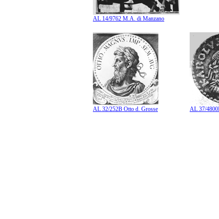
AL 14/9762 M.A. di Manzano
AL 32/252B Otto d. Grosse
AL 37/4800B