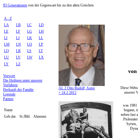
93 Generationen
von der Gegenwart bis zu den alten Griechen
A - Z
LA
LB
LC
LD
LE
LF
LG
LH
LI
LJ
LK
LL
LM
LN
LO
LP
LQ
LR
LS
LT
LU
LV
LW
LX
LY
LZ
von 
Vorwort
Die Heiligen unter unseren
Vorfahren
Diese Webse
AL 2 Otto Rudolf, Autor
Herkunft der Familie
unserer V
+ 24.2.2012
Legende
Partner
was 1981 
begann, i
Name
neben fast 
Geb.dat.
St./Bld.
Ahnennr.
Ptolemäer
Syrien,
Dynas