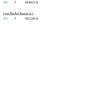
430
F
9830412 B
Lyon Bischof Ruricus d.J.
455
F
4915206 B