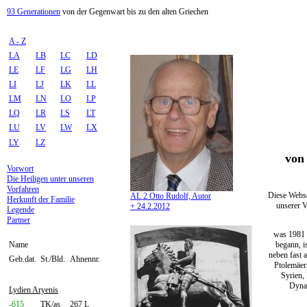
93 Generationen
von der Gegenwart bis zu den alten Griechen
A - Z
LA
LB
LC
LD
LE
LF
LG
LH
LI
LJ
LK
LL
LM
LN
LO
LP
LQ
LR
LS
LT
LU
LV
LW
LX
LY
LZ
von 
Vorwort
Die Heiligen unter unseren
Vorfahren
Diese Webse
AL 2 Otto Rudolf, Autor
Herkunft der Familie
unserer V
+ 24.2.2012
Legende
Partner
was 1981 
begann, i
Name
neben fast 
Geb.dat.
St./Bld.
Ahnennr.
Ptolemäer
Syrien,
Dynas
Lydien Aryenis
-615
TK/as
267 L