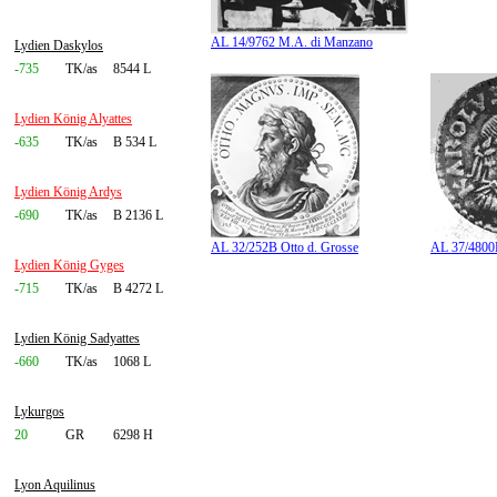
AL 14/9762 M.A. di Manzano
Lydien Daskylos
-735
TK/as
8544 L
Lydien König Alyattes
-635
TK/as
B 534 L
Lydien König Ardys
-690
TK/as
B 2136 L
AL 32/252B Otto d. Grosse
AL 37/4800B
Lydien König Gyges
-715
TK/as
B 4272 L
Lydien König Sadyattes
-660
TK/as
1068 L
Lykurgos
20
GR
6298 H
Lyon Aquilinus