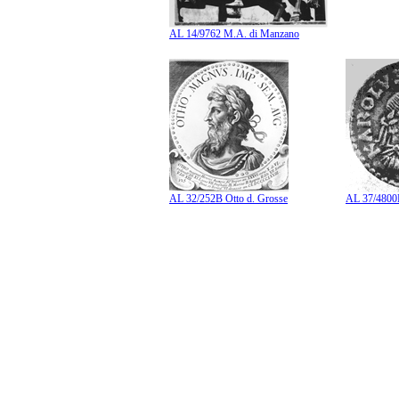
AL 14/9762 M.A. di Manzano
AL 32/252B Otto d. Grosse
AL 37/4800B