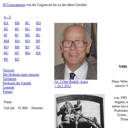
93 Generationen
von der Gegenwart bis zu den alten Griechen
A - Z
RA
RB
RC
RD
RE
RF
RG
RH
RI
RJ
RK
RL
RM
RN
RO
RP
RQ
RR
RS
RT
RU
RV
RW
RX
RY
RZ
von 
Vorwort
Die Heiligen unter unseren
Vorfahren
Diese Webse
AL 2 Otto Rudolf, Autor
Herkunft der Familie
unserer V
+ 24.2.2012
Legende
Partner
was 1981 
begann, i
Name
neben fast 
Geb.dat.
St./Bld.
Ahnennr.
Ptolemäer
Syrien,
Dynas