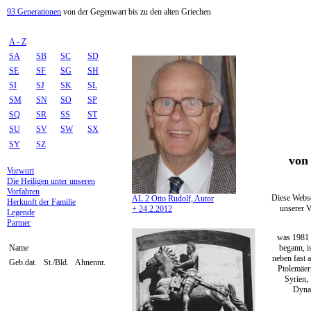
93 Generationen
von der Gegenwart bis zu den alten Griechen
A - Z
SA
SB
SC
SD
SE
SF
SG
SH
SI
SJ
SK
SL
SM
SN
SO
SP
SQ
SR
SS
ST
SU
SV
SW
SX
SY
SZ
von 
Vorwort
Die Heiligen unter unseren
Vorfahren
Diese Webse
AL 2 Otto Rudolf, Autor
Herkunft der Familie
unserer V
+ 24.2.2012
Legende
Partner
was 1981 
begann, i
Name
neben fast 
Geb.dat.
St./Bld.
Ahnennr.
Ptolemäer
Syrien,
Dynas