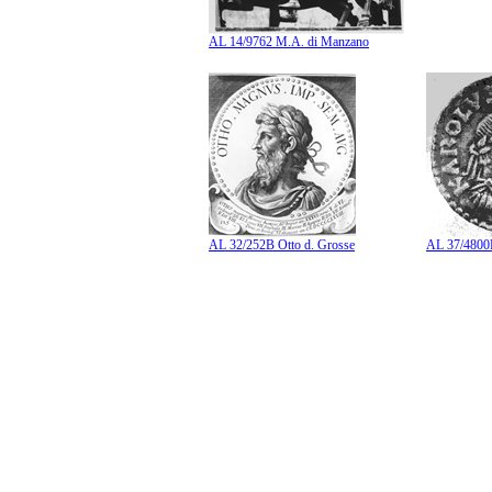
AL 14/9762 M.A. di Manzano
AL 32/252B Otto d. Grosse
AL 37/4800B