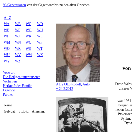
93 Generationen
von der Gegenwart bis zu den alten Griechen
A - Z
WA
WB
WC
WD
WE
WF
WG
WH
WI
WJ
WK
WL
WM
WN
WO
WP
WQ
WR
WS
WT
WU
WV
WW
WX
WY
WZ
von 
Vorwort
Die Heiligen unter unseren
Vorfahren
Diese Webse
AL 2 Otto Rudolf, Autor
Herkunft der Familie
unserer V
+ 24.2.2012
Legende
Partner
was 1981 
begann, i
Name
neben fast 
Geb.dat.
St./Bld.
Ahnennr.
Ptolemäer
Syrien,
Dynas