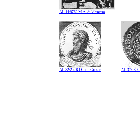
AL 14/9762 M.A. di Manzano
AL 32/252B Otto d. Grosse
AL 37/4800B