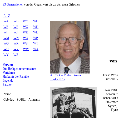
93 Generationen
von der Gegenwart bis zu den alten Griechen
A - Z
WA
WB
WC
WD
WE
WF
WG
WH
WI
WJ
WK
WL
WM
WN
WO
WP
WQ
WR
WS
WT
WU
WV
WW
WX
WY
WZ
von 
Vorwort
Die Heiligen unter unseren
Vorfahren
Diese Webse
AL 2 Otto Rudolf, Autor
Herkunft der Familie
unserer V
+ 24.2.2012
Legende
Partner
was 1981 
begann, i
Name
neben fast 
Geb.dat.
St./Bld.
Ahnennr.
Ptolemäer
Syrien,
Dynas